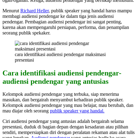
ogah-ogahan. Ketiga, audiensi pendengar yang bersikap memusuhi.
Menurut
Richard Heller
, publik speaker yang handal harus mampu
membagi audiensi pendengar ke dalam tiga jenis audiensi
pendengar. Pembagian audiensi pendengar ini sangat penting,
karena akan mempengaruhi persiapan, performa, dan penampilan
seorang publik spekaker.
cara identifikasi audiensi pendengar maksimasi
presentasi
Cara identifikasi audiensi pendengar-
audiensi pendengar yang antusias
Kelompok audiensi pendengar yang terbuka, siap menerima
masukan, dan bergairah menyambut kehadiran publik speaker.
Kelompok audiensi pendengar yang mau belajar, mau berubah, dan
mau diajar oleh seorang
publik speaker yang handal.
Ciri audiensi pendengar yang antusias adalah bergairah selama
presentasi, duduk di bagian depan dengan kesadaran atau pilihan
sendiri, mempersiapkan diri dengan peralatan rekaman atau alat tulis
yang lengkap.
Audiensi pendengar
yang antusias hadir ke acara