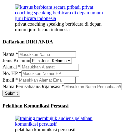
privat coaching speaking berbicara di depan
umum juru bicara indonesia
Daftarkan DIRI ANDA
Nama
*
Jenis Kelamin
Nama
Alamat
*
Email
No. HP
*
Perusahaan/Organisasi
Email
*
Nama Perusahaan/Organisasi
*
Submit
Pelatihan Komunikasi Persuasi
pelatihan komunikasi persuasif