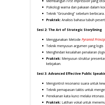
Membangun
First Impression
yang otori
Psikologi warna dan pakaian dalam ko
Teknik “Grounding” sebelum berbicara.
Praktek:
Analisis bahasa tubuh pesert
Sesi 2: The Art of Strategic Storylining
Menggunakan Metode
Pyramid Princip
Teknik menyusun argumen yang logis
Menghindari kesalahan penalaran (
logi
Praktek:
Menyusun struktur presentas
kebijakan.
Sesi 3: Advanced Effective Public Speakin
Mengontrol resonansi suara untuk ke
Teknik pernapasan taktis untuk menge
Penekanan kata kunci melalui intonasi.
Praktek:
Latihan vokal untuk menemu