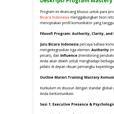
Deskripsi Program Mastery
Program ini dirancang khusus untuk para pr
Bicara Indonesia
menggabungkan teori retor
menciptakan profil komunikator yang tangguh
Filosofi Program: Authority, Clarity, and
Juru Bicara Indonesia
percaya bahwa komun
mengintegrasikan tiga elemen:
Authority
(m
pesan), dan
Influence
(mendorong perubaha
Anda akan dilatih untuk menghadapi berbagai s
pidato di depan ribuan pemangku kepentinga
Outline Materi Training Mastery Komuni
Kurikulum ini disusun dengan standar globa
Anda berkomunikasi.
Sesi 1: Executive Presence & Psychologi