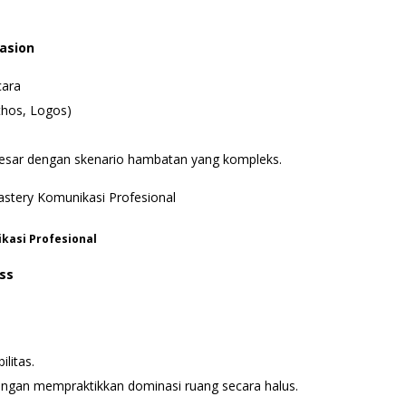
uasion
cara
athos, Logos)
besar dengan skenario hambatan yang kompleks.
kasi Profesional
ss
litas.
ngan mempraktikkan dominasi ruang secara halus.