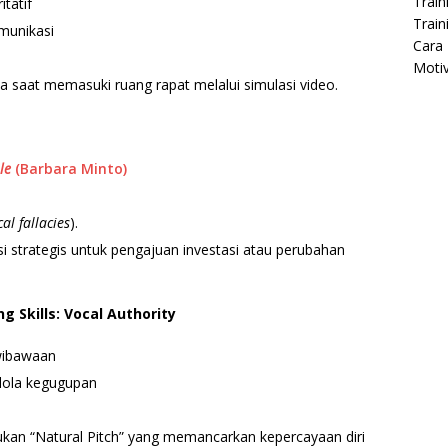
Train
tatif
Train
munikasi
Cara 
Moti
a saat memasuki ruang rapat melalui simulasi video.
le
(Barbara Minto)
cal fallacies
).
i strategis untuk pengajuan investasi atau perubahan
g Skills: Vocal Authority
wibawaan
lola kegugupan
kan “Natural Pitch” yang memancarkan kepercayaan diri