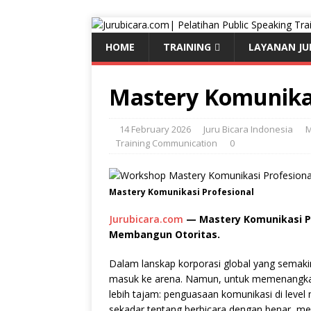
HOME
TRAINING
LAYANAN JU
Mastery Komunikas
14 February 2026
Juru Bicara Indonesia
M
Training Communication
0
Mastery Komunikasi Profesional
Jurubicara.com
— Mastery Komunikasi Pr
Membangun Otoritas.
Dalam lanskap korporasi global yang semakin
masuk ke arena. Namun, untuk memenangka
lebih tajam: penguasaan komunikasi di level
sekadar tentang berbicara dengan benar, me