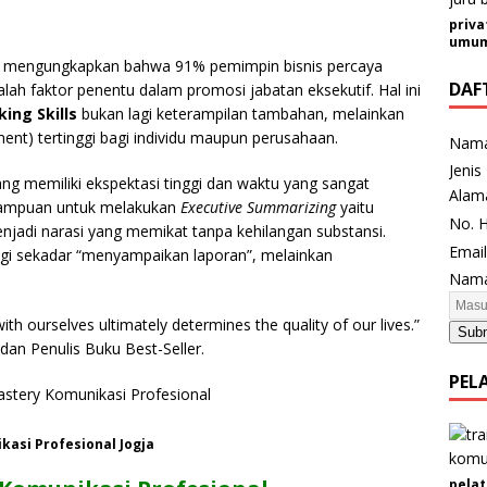
priva
umum 
mengungkapkan bahwa 91% pemimpin bisnis percaya
DAF
lah faktor penentu dalam promosi jabatan eksekutif. Hal ini
king Skills
bukan lagi keterampilan tambahan, melainkan
ment) tertinggi bagi individu maupun perusahaan.
Nam
Jenis
ang memiliki ekspektasi tinggi dan waktu yang sangat
N
Alam
emampuan untuk melakukan
Executive Summarizing
yaitu
o
No. 
jadi narasi yang memikat tanpa kehilangan substansi.
.
Emai
lagi sekadar “menyampaikan laporan”, melainkan
K
Nama
e
l
 ourselves ultimately determines the quality of our lives.”
Sub
a
 dan Penulis Buku Best-Seller.
m
PEL
i
n
A
asi Profesional Jogja
l
a
pelat