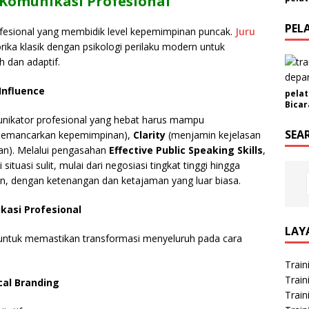
 Komunikasi Profesional
m
a
PEL
ofesional yang membidik level kepemimpinan puncak.
Juru
t
ika klasik dengan psikologi perilaku modern untuk
 dan adaptif.
 Influence
pelat
Bicar
ikator profesional yang hebat harus mampu
SEA
emancarkan kepemimpinan),
Clarity
(menjamin kejelasan
n). Melalui pengasahan
Effective Public Speaking Skills
,
ituasi sulit, mulai dari negosiasi tingkat tinggi hingga
n, dengan ketenangan dan ketajaman yang luar biasa.
kasi Profesional
LAY
l untuk memastikan transformasi menyeluruh pada cara
Train
Train
cal Branding
Train