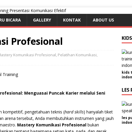
RU BICARA
GALLERY
KONTAK
ABOUT US
i Profesional
KID
astery Komunikasi Profesional
,
Pelatihan Komunikasi
,
kids 
indon
LES 
ofesional: Menguasai Puncak Karier melalui Seni
 kompetitif, pengetahuan teknis (
hard skills
) hanyalah tiket
les p
n arena tersebut, Anda membutuhkan instrumen yang jauh
indon
 maestro.
Mastery Komunikasi Profesional
bukan
lainkan tentang bagaimana setiap kata, nada, dan gerak