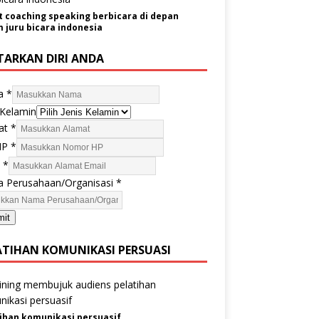
t coaching speaking berbicara di depan
juru bicara indonesia
TARKAN DIRI ANDA
a
*
 Kelamin
at
*
HP
*
l
*
 Perusahaan/Organisasi
*
mit
ATIHAN KOMUNIKASI PERSUASI
ihan komunikasi persuasif