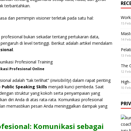
REC
ak terbantahkan.
Work
sa dan pemimpin visioner terletak pada satu hal:
15 Feb
Maste
rofesional bukan sekadar tentang pertukaran data,
14 Feb
ngaruh di level tertinggi. Berikut adalah artikel mendalam
sional
.
Pelat
13 Feb
The 
kasi Profesional Online
12 Feb
onal adalah “tak terlihat” (
invisibility
) dalam rapat penting
High
e Public Speaking Skills
menjadi kunci pembeda. Saat
10 Feb
dengan struktur yang kokoh serta penyampaian yang
n diri Anda di atas rata-rata. Komunikasi profesional
PRI
s dan memastikan pesan Anda meninggalkan dampak yang
fesional: Komunikasi sebagai