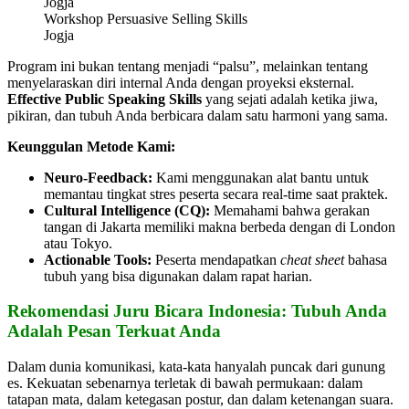
Workshop Persuasive Selling Skills
Jogja
Program ini bukan tentang menjadi “palsu”, melainkan tentang
menyelaraskan diri internal Anda dengan proyeksi eksternal.
Effective Public Speaking Skills
yang sejati adalah ketika jiwa,
pikiran, dan tubuh Anda berbicara dalam satu harmoni yang sama.
Keunggulan Metode Kami:
Neuro-Feedback:
Kami menggunakan alat bantu untuk
memantau tingkat stres peserta secara real-time saat praktek.
Cultural Intelligence (CQ):
Memahami bahwa gerakan
tangan di Jakarta memiliki makna berbeda dengan di London
atau Tokyo.
Actionable Tools:
Peserta mendapatkan
cheat sheet
bahasa
tubuh yang bisa digunakan dalam rapat harian.
Rekomendasi Juru Bicara Indonesia: Tubuh Anda
Adalah Pesan Terkuat Anda
Dalam dunia komunikasi, kata-kata hanyalah puncak dari gunung
es. Kekuatan sebenarnya terletak di bawah permukaan: dalam
tatapan mata, dalam ketegasan postur, dan dalam ketenangan suara.