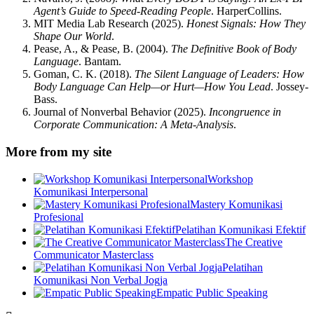
Agent’s Guide to Speed-Reading People
. HarperCollins.
MIT Media Lab Research (2025).
Honest Signals: How They
Shape Our World
.
Pease, A., & Pease, B. (2004).
The Definitive Book of Body
Language
. Bantam.
Goman, C. K. (2018).
The Silent Language of Leaders: How
Body Language Can Help—or Hurt—How You Lead
. Jossey-
Bass.
Journal of Nonverbal Behavior (2025).
Incongruence in
Corporate Communication: A Meta-Analysis
.
More from my site
Workshop
Komunikasi Interpersonal
Mastery Komunikasi
Profesional
Pelatihan Komunikasi Efektif
The Creative
Communicator Masterclass
Pelatihan
Komunikasi Non Verbal Jogja
Empatic Public Speaking