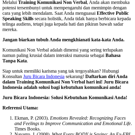
Melalui
Training Komunikasi Non Verbal
, Anda akan membuka
potensi tersembunyi untuk mempengaruhi dan memimpin dengan
cara yang lebih mendalam. Saat Anda menguasai
Effective Public
Speaking Skills
secara holistik, Anda tidak hanya berbicara kepada
telinga audiens, tetapi juga kepada hati dan pikiran bawah sadar
mereka.
Jangan biarkan tubuh Anda mengkhianati kata-kata Anda.
Komunikasi Non Verbal adalah dimensi yang sering terlupakan
namun paling krusial dalam interaksi manusia sebagai
Bahasa
Tanpa Kata
.
Siap untuk memiliki karisma yang tak tergoyahkan? Hubungi
Konsultan
Juru Bicara Indonesia
sekarang!
Daftarkan diri Anda
dalam Training Komunikasi Non Verbal hari ini! Juru Bicara
Indonesia adalah solusi bagi kebutuhan komunikasi anda!
Juru Bicara Indonesia: Solusi Kebutuhan Komunikasi Anda!
Referensi Utama:
Ekman, P. (2003).
Emotions Revealed: Recognizing Faces
and Feelings to Improve Communication and Emotional Life
.
Times Books.
Navarro, J. (2008).
What Every BODY is Saying: An Ex-FBI