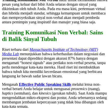
pesan yang keluar dari bibir Anda selaras dengan sinyal yang
dikirimkan oleh tubuh Anda. Pada era masa kini, pertemuan virtual
dan hibrida menjadi standar, sehingga kemampuan untuk membaca
dan memproyeksikan sinyal non-verbal akan menjadi pembeda
antara pemimpin yang inspiratif dan manajer yang biasa saja.
Training Komunikasi Non Verbal: Sains
di Balik Sinyal Tubuh
Riset terbaru dari
Massachusetts Institute of Technology (MIT)
Media Lab
menunjukkan bahwa keberhasilan dalam negosiasi dan
presentasi dapat diprediksi dengan akurasi 87% hanya dengan
mengamati “honest signals” atau perilaku non-verbal peserta, tanpa
perlu mendengar kata-kata mereka. Hasil riset ini membuktikan
bahwa tubuh kita memiliki kecerdasan emosional yang berbicara
langsung ke bawah sadar lawan bicara.
Mengasah
Effective Public Speaking Skills
melalui lensa non-
verbal berarti Anda belajar untuk menguasai
proxemics
(ruang),
haptics
(sentuhan), dan
kinesics
(gerakan tubuh). Saat Anda mampu
mengendalikan mikro-ekspresi dan postur, Anda sebenarnya sedang
membangun jembatan kepercayaan yang tidak bisa dibangun oleh
kata-kata semata.