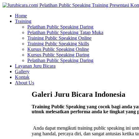
Home
Training
Pelatihan Public Speaking Daring
Pelatihan Public Speaking Tatap Muka
Training Public Speaking Online
Training Public Speaking Skills
Kursus Public Speaking Online
Kursus Public Speaking Daring
Pelatihan Public Speaking Daring
Layanan Juru Bicara
Gallery
Kontak
About Us
Galeri Juru Bicara Indonesia
Training Public Speaking yang cocok bagi anda ya
utnuk melesatkan performa anda ke tingkat yang p
Anda dapat mengikuti training public speaking ini u
yang handal, percaya diri, dan sangat antusias ketika