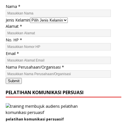
Nama
*
A
Jenis Kelamin
l
Alamat
*
a
m
No. HP
*
a
t
Email
*
N
o
Nama Perusahaan/Organisasi
*
.
E
Submit
m
a
PELATIHAN KOMUNIKASI PERSUASI
i
l
pelatihan komunikasi persuasif