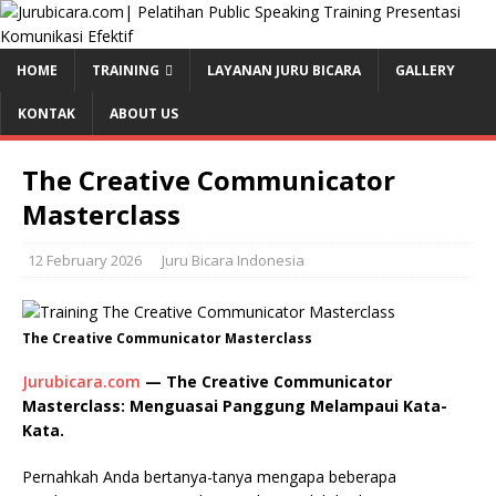
HOME
TRAINING
LAYANAN JURU BICARA
GALLERY
KONTAK
ABOUT US
The Creative Communicator
Masterclass
12 February 2026
Juru Bicara Indonesia
The Creative Communicator Masterclass
Jurubicara.com
— The Creative Communicator
Masterclass: Menguasai Panggung
Melampaui Kata-
Kata.
Pernahkah Anda bertanya-tanya mengapa beberapa