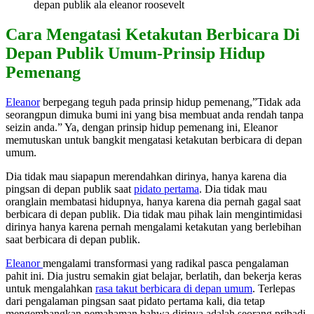
depan publik ala eleanor roosevelt
Cara Mengatasi Ketakutan Berbicara Di
Depan
Publik Umum-
Prinsip Hidup
Pemenang
Eleanor
berpegang teguh pada prinsip hidup pemenang,”Tidak ada
seorangpun dimuka bumi ini yang bisa membuat anda rendah tanpa
seizin anda.” Ya, dengan prinsip hidup pemenang ini, Eleanor
memutuskan untuk bangkit mengatasi ketakutan berbicara di depan
umum.
Dia tidak mau siapapun merendahkan dirinya, hanya karena dia
pingsan di depan publik saat
pidato pertama
. Dia tidak mau
oranglain membatasi hidupnya, hanya karena dia pernah gagal saat
berbicara di depan publik. Dia tidak mau pihak lain mengintimidasi
dirinya hanya karena pernah mengalami ketakutan yang berlebihan
saat berbicara di depan publik.
Eleanor
mengalami transformasi yang radikal pasca pengalaman
pahit ini. Dia justru semakin giat belajar, berlatih, dan bekerja keras
untuk mengalahkan
rasa takut berbicara di depan umum
. Terlepas
dari pengalaman pingsan saat pidato pertama kali, dia tetap
mengembangkan pemahaman bahwa dirinya adalah seorang pribadi