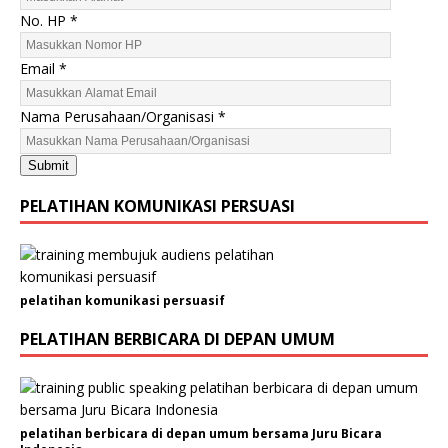
m
No. HP
*
a
E
Email
*
m
a
Nama Perusahaan/Organisasi
*
i
l
Submit
J
e
PELATIHAN KOMUNIKASI PERSUASI
n
i
s
pelatihan komunikasi persuasif
PELATIHAN BERBICARA DI DEPAN UMUM
pelatihan berbicara di depan umum bersama Juru Bicara