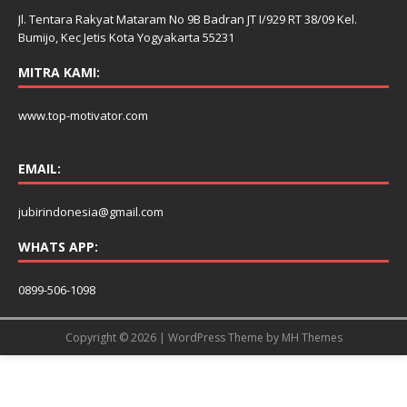
Jl. Tentara Rakyat Mataram No 9B Badran JT I/929 RT 38/09 Kel.
Bumijo, Kec Jetis Kota Yogyakarta 55231
MITRA KAMI:
www.top-motivator.com
EMAIL:
jubirindonesia@gmail.com
WHATS APP:
0899-506-1098
Copyright © 2026 | WordPress Theme by
MH Themes