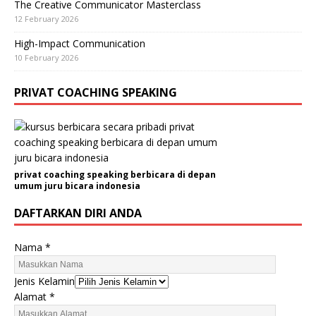
The Creative Communicator Masterclass
12 February 2026
High-Impact Communication
10 February 2026
PRIVAT COACHING SPEAKING
privat coaching speaking berbicara di depan
umum juru bicara indonesia
DAFTARKAN DIRI ANDA
Nama
*
Jenis Kelamin
N
Alamat
*
a