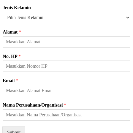
Jenis Kelamin
H
Alamat
*
P
K
e
l
No. HP
*
a
m
i
n
Email
*
J
e
n
i
Nama Perusahaan/Organisasi
*
s
Submit