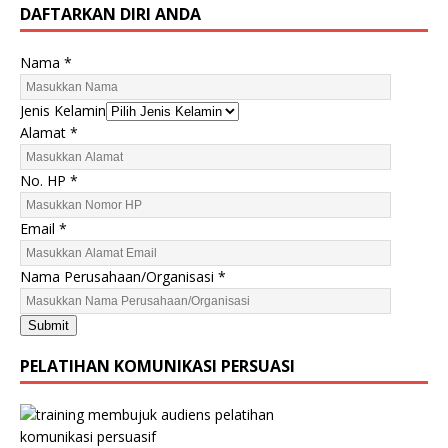
DAFTARKAN DIRI ANDA
Nama
*
K
Jenis Kelamin
e
Alamat
*
l
a
No. HP
*
m
i
Email
*
n
J
Nama Perusahaan/Organisasi
*
e
n
Submit
i
s
PELATIHAN KOMUNIKASI PERSUASI
N
o
.