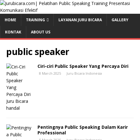
HOME
TRAINING
LAYANAN JURU BICARA
GALLERY
KONTAK
ABOUT US
public speaker
Ciri-ciri Public Speaker Yang Percaya Diri
8 March 2025
Juru Bicara Indonesia
Pentingnya Public Speaking Dalam Karir
Professional
5 March 2025
Juru Bicara Indonesia