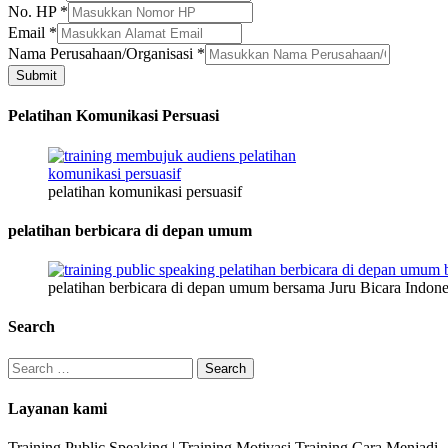
Jenis
No. HP
*
HP
Email
*
Nama Perusahaan/Organisasi
*
Submit
Pelatihan Komunikasi Persuasi
pelatihan komunikasi persuasif
pelatihan berbicara di depan umum
pelatihan berbicara di depan umum bersama Juru Bicara Indone
Search
Search
for:
Layanan kami
Training Public Speaking | Training Motivasi Training Cara Menjadi