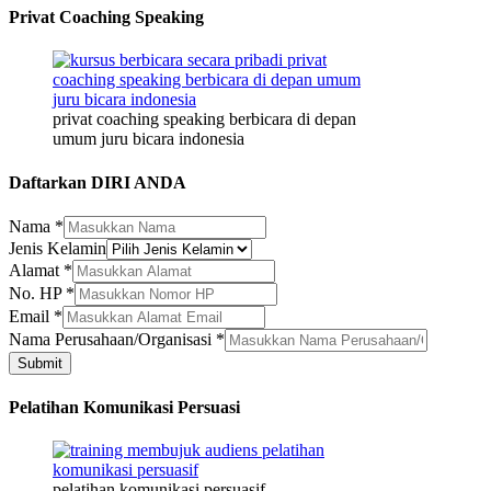
Privat Coaching Speaking
privat coaching speaking berbicara di depan
umum juru bicara indonesia
Daftarkan DIRI ANDA
Nama
*
HP
Jenis Kelamin
Jenis
Alamat
*
Kelamin
No. HP
*
Email
*
Nama Perusahaan/Organisasi
*
Submit
Pelatihan Komunikasi Persuasi
pelatihan komunikasi persuasif