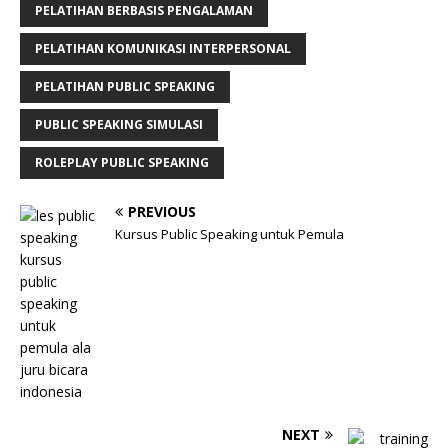
PELATIHAN BERBASIS PENGALAMAN
PELATIHAN KOMUNIKASI INTERPERSONAL
PELATIHAN PUBLIC SPEAKING
PUBLIC SPEAKING SIMULASI
ROLEPLAY PUBLIC SPEAKING
PREVIOUS
Kursus Public Speaking untuk Pemula
NEXT