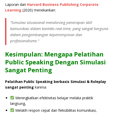
Laporan dari
Harvard Business Publishing Corporate
Learning
(2020) menekankan:
“Simulasi situasional mendorong penerapan skill
komunikasi dalam konteks real-time, yang sangat berguna
dalam pengembangan kepemimpinan dan
profesionalisme.”
Kesimpulan: Mengapa Pelatihan
Public Speaking Dengan Simulasi
Sangat Penting
Pelatihan Public Speaking berbasis Simulasi & Roleplay
sangat penting
karena:
Meningkatkan efektivitas belajar melalui praktik
langsung,
Melatih respon cepat dan fleksibilitas komunikasi,