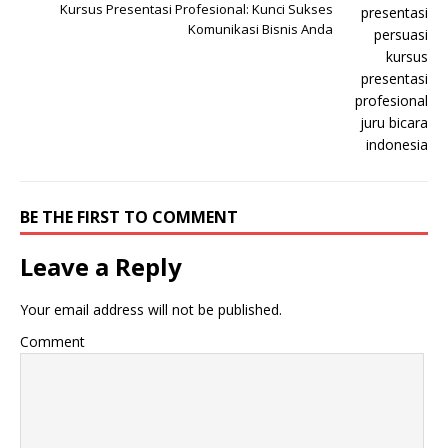
Kursus Presentasi Profesional: Kunci Sukses
Komunikasi Bisnis Anda
BE THE FIRST TO COMMENT
Leave a Reply
Your email address will not be published.
Comment