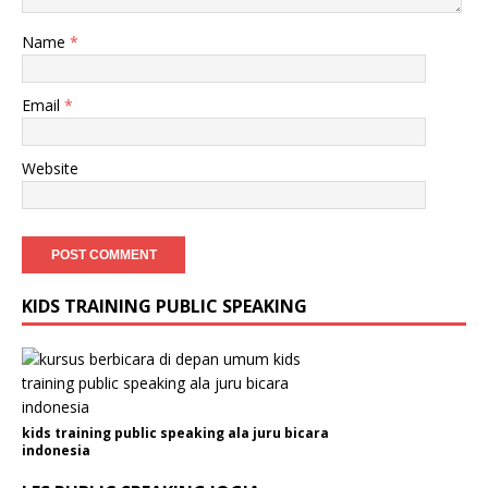
Name
*
Email
*
Website
KIDS TRAINING PUBLIC SPEAKING
kids training public speaking ala juru bicara
indonesia