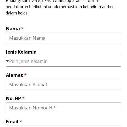
Hubungi kami via Aplikasi Whatsapp atau isi formulir
pendaftaran berikut ini untuk memastikan kehadiran anda di
dalam kelas.
Nama
*
Jenis Kelamin
Pilih Jenis Kelamin
Alamat
*
No. HP
*
N
Email
*
a