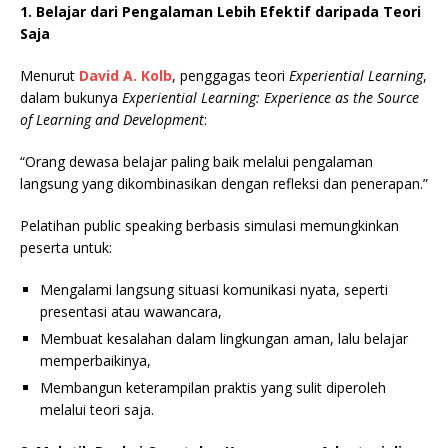
1. Belajar dari Pengalaman Lebih Efektif daripada Teori
Saja
Menurut
David A. Kolb
, penggagas teori
Experiential Learning
,
dalam bukunya
Experiential Learning: Experience as the Source
of Learning and Development
:
“Orang dewasa belajar paling baik melalui pengalaman
langsung yang dikombinasikan dengan refleksi dan penerapan.”
Pelatihan public speaking berbasis simulasi memungkinkan
peserta untuk:
Mengalami langsung situasi komunikasi nyata, seperti
presentasi atau wawancara,
Membuat kesalahan dalam lingkungan aman, lalu belajar
memperbaikinya,
Membangun keterampilan praktis yang sulit diperoleh
melalui teori saja.