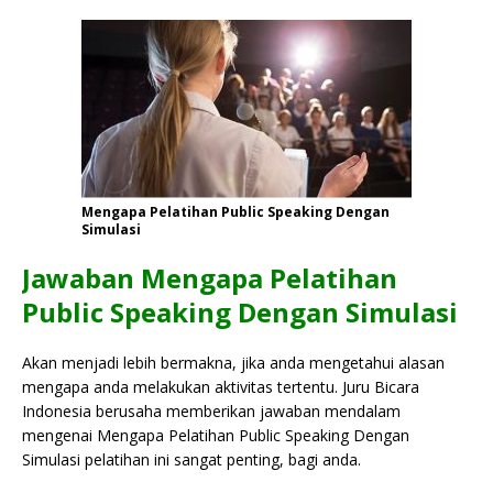
Mengapa Pelatihan Public Speaking Dengan
Simulasi
Jawaban Mengapa Pelatihan
Public Speaking Dengan Simulasi
Akan menjadi lebih bermakna, jika anda mengetahui alasan
mengapa anda melakukan aktivitas tertentu. Juru Bicara
Indonesia berusaha memberikan jawaban mendalam
mengenai Mengapa Pelatihan Public Speaking Dengan
Simulasi pelatihan ini sangat penting, bagi anda.