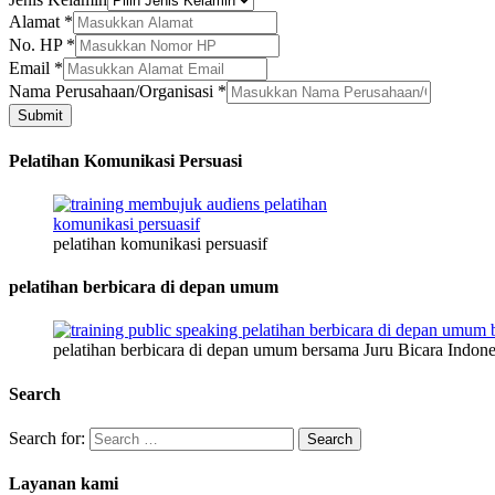
Alamat
*
No. HP
*
Email
*
Perusahaan/Organisasi
Nama Perusahaan/Organisasi
*
Email
Submit
Jenis
Pelatihan Komunikasi Persuasi
pelatihan komunikasi persuasif
pelatihan berbicara di depan umum
pelatihan berbicara di depan umum bersama Juru Bicara Indone
Search
Search for:
Layanan kami