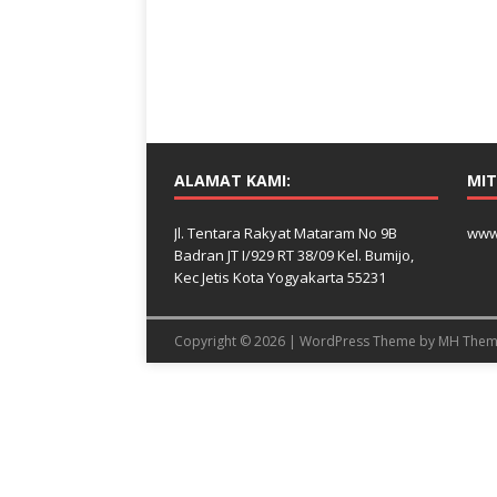
ALAMAT KAMI:
MIT
Jl. Tentara Rakyat Mataram No 9B
www
Badran JT I/929 RT 38/09 Kel. Bumijo,
Kec Jetis Kota Yogyakarta 55231
Copyright © 2026 | WordPress Theme by
MH Them