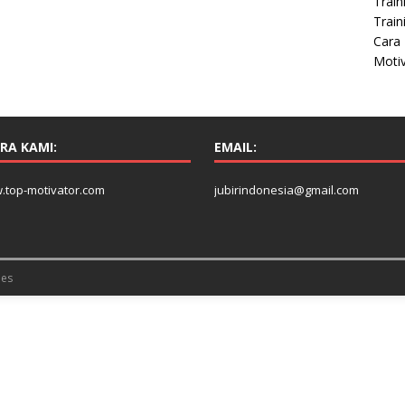
Train
Train
Cara 
Moti
RA KAMI:
EMAIL:
.top-motivator.com
jubirindonesia@gmail.com
es