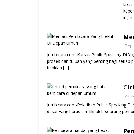
kiat 
keben
ini, 
Men
7 Apr
Jurubicara.com-Kursus Public Speaking Di Yo
proses dan tujuan yang penting bagi setiap
tidaklah
[…]
Cir
20 M
Jurubicara.com-Pelatihan Public Speaking Di Y
dasar yang harus dimiliki oleh seorang pem
Pem