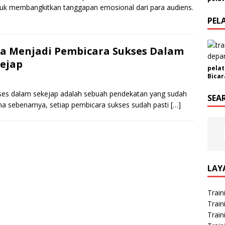
E
tuk membangkitkan tanggapan emosional dari para audiens.
m
PEL
a
i
l
a Menjadi Pembicara Sukses Dalam
ejap
pelat
Bicar
kses dalam sekejap adalah sebuah pendekatan yang sudah
SEA
arena sebenarnya, setiap pembicara sukses sudah pasti
[…]
LAY
Train
Train
Train