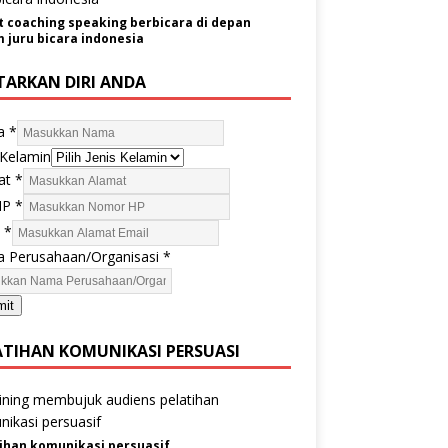
t coaching speaking berbicara di depan
juru bicara indonesia
TARKAN DIRI ANDA
a
*
 Kelamin
at
*
HP
*
l
*
 Perusahaan/Organisasi
*
mit
ATIHAN KOMUNIKASI PERSUASI
ihan komunikasi persuasif