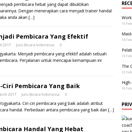
REC
menjadi pembicara hebat yang dapat dibuktikan
arannya. Dengan menerapkan cara menjadi trainer handal
maka anda akan
[…]
Work
15 Feb
Maste
jadi Pembicara Yang Efektif
14 Feb
il 2017
Juru Bicara Indonesia
0
Pelat
gyakarta. Menjadi pembicara yang efektif adalah sebuah
13 Feb
 pembicara. Perjalanan untuk mencapai kemampuan ini
The 
12 Feb
High
i-Ciri Pembicara Yang Baik
10 Feb
arch 2017
Juru Bicara Indonesia
0
ogyakarta. Ciri-ciri pembicara yang baik adalah atribut
PRI
bicara handal. Perbedaan antara pembicara yang baik dan
[…]
bicara Handal Yang Hebat