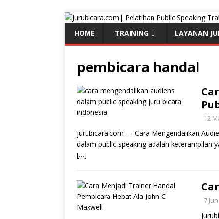
HOME
TRAINING
LAYANAN JU
pembicara handal
Car
Pub
12 M
jurubicara.com — Cara Mengendalikan Audie
dalam public speaking adalah keterampilan ya
[…]
Car
7 Jun
Jurub