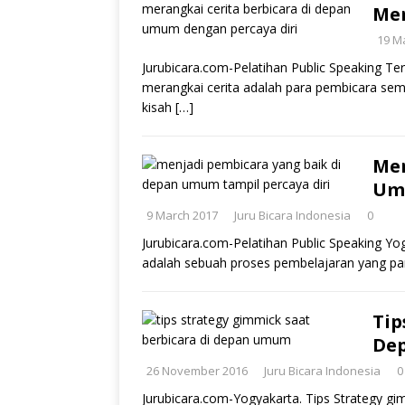
Mer
19 M
Jurubicara.com-Pelatihan Public Speaking Te
merangkai cerita adalah para pembicara se
kisah
[…]
Men
Um
9 March 2017
Juru Bicara Indonesia
0
Jurubicara.com-Pelatihan Public Speaking Y
adalah sebuah proses pembelajaran yang panj
Tip
De
26 November 2016
Juru Bicara Indonesia
0
Jurubicara.com-Yogyakarta. Tips Strategy g