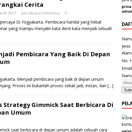
angkai Cerita
priva
umum 
arch 2017
Juru Bicara Indonesia
0
rpercaya Di Yogyakarta. Pembicara handal yang hebat
DAF
minar yang mampu menjalin kata demi kata menjadi sebuah
Nam
Jenis
Alam
jadi Pembicara Yang Baik Di Depan
No. 
um
A
Emai
l
Nama
ogyakarta. Menjadi pembicara yang baik di depan umum
a
ang. Proses ini bukanlah proses sekali jadi, instan, dan
[…]
m
Sub
a
t
PEL
s Strategy Gimmick Saat Berbicara Di
N
pan Umum
a
m
a
immick saat berbicara di depan umum adalah sebuah cara
pelat