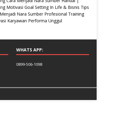
ing Cara Menjadi Nara Sumber Handal |
ing Motivasi Goal Setting In Life & Bisnis Tips
Menjadi Nara Sumber Profesional Training
vasi Karyawan Performa Unggul
WHATS APP:
0899-506-1098