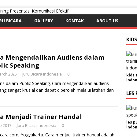
RU BICARA
GALLERY
KONTAK
ABOUT US
KID
a Mengendalikan Audiens dalam
lic Speaking
arch 2025
Juru Bicara Indonesia
0
kids 
indon
ns dalam Public Speaking. Cara mengendalikan audiens
ng sangat krusial dan dapat diperoleh melalui latihan dan
LES 
a Menjadi Trainer Handal
les p
e 2017
Juru Bicara Indonesia
0
indon
icara.com, Yogyakarta. Cara menjadi trainer handal adalah