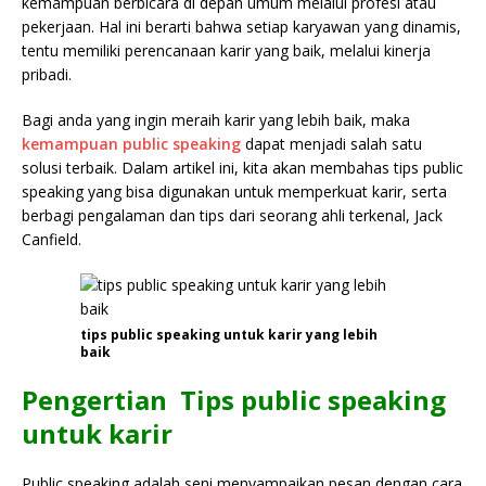
kemampuan berbicara di depan umum melalui profesi atau
pekerjaan. Hal ini berarti bahwa setiap karyawan yang dinamis,
tentu memiliki perencanaan karir yang baik, melalui kinerja
pribadi.
Bagi anda yang ingin meraih karir yang lebih baik, maka
kemampuan public speaking
dapat menjadi salah satu
solusi terbaik. Dalam artikel ini, kita akan membahas tips public
speaking yang bisa digunakan untuk memperkuat karir, serta
berbagi pengalaman dan tips dari seorang ahli terkenal, Jack
Canfield.
tips public speaking untuk karir yang lebih
baik
Pengertian Tips public speaking
untuk karir
Public speaking adalah seni menyampaikan pesan dengan cara