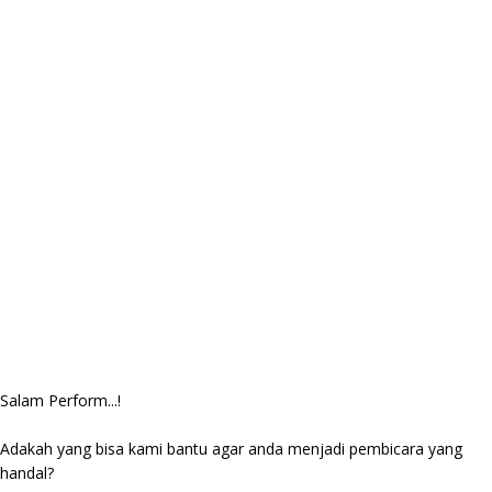
Salam Perform...!
Adakah yang bisa kami bantu agar anda menjadi pembicara yang
handal?