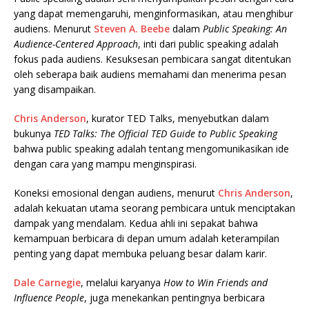
yang dapat memengaruhi, menginformasikan, atau menghibur
audiens. Menurut
Steven A. Beebe
dalam
Public Speaking: An
Audience-Centered Approach
, inti dari public speaking adalah
fokus pada audiens. Kesuksesan pembicara sangat ditentukan
oleh seberapa baik audiens memahami dan menerima pesan
yang disampaikan.
Chris Anderson
, kurator TED Talks, menyebutkan dalam
bukunya
TED Talks: The Official TED Guide to Public Speaking
bahwa public speaking adalah tentang mengomunikasikan ide
dengan cara yang mampu menginspirasi.
Koneksi emosional dengan audiens, menurut
Chris Anderson
,
adalah kekuatan utama seorang pembicara untuk menciptakan
dampak yang mendalam. Kedua ahli ini sepakat bahwa
kemampuan berbicara di depan umum adalah keterampilan
penting yang dapat membuka peluang besar dalam karir.
Dale Carnegie
, melalui karyanya
How to Win Friends and
Influence People
, juga menekankan pentingnya berbicara