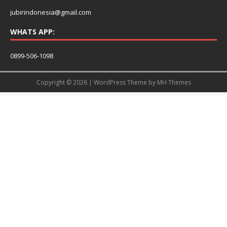
jubirindonesia@gmail.com
WHATS APP:
0899-506-1098
Copyright © 2026 | WordPress Theme by
MH Themes