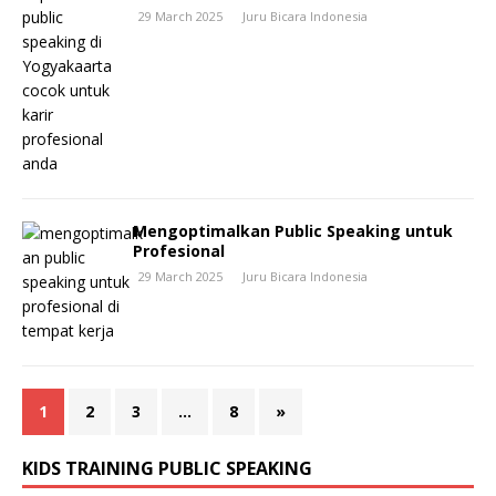
29 March 2025
Juru Bicara Indonesia
Mengoptimalkan Public Speaking untuk
Profesional
29 March 2025
Juru Bicara Indonesia
1
2
3
…
8
»
KIDS TRAINING PUBLIC SPEAKING