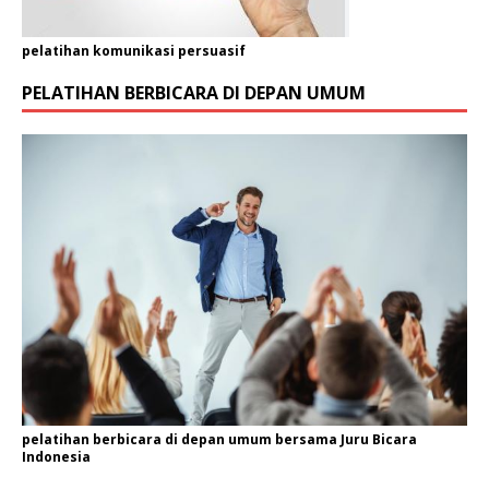
s
i
pelatihan komunikasi persuasif
E
m
PELATIHAN BERBICARA DI DEPAN UMUM
a
i
l
pelatihan berbicara di depan umum bersama Juru Bicara
Indonesia