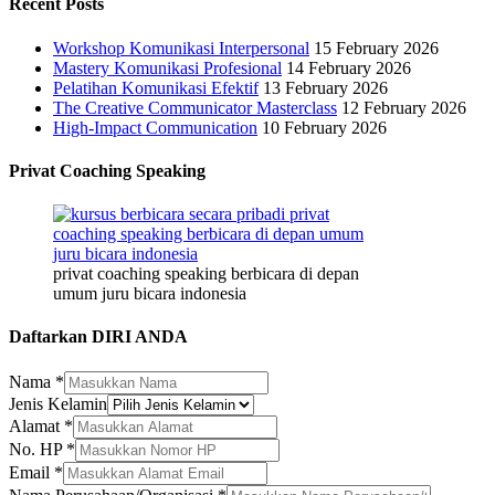
Recent Posts
Workshop Komunikasi Interpersonal
15 February 2026
Mastery Komunikasi Profesional
14 February 2026
Pelatihan Komunikasi Efektif
13 February 2026
The Creative Communicator Masterclass
12 February 2026
High-Impact Communication
10 February 2026
Privat Coaching Speaking
privat coaching speaking berbicara di depan
umum juru bicara indonesia
Daftarkan DIRI ANDA
Nama
*
Jenis Kelamin
Alamat
*
No. HP
*
Email
*
Perusahaan/Organisasi