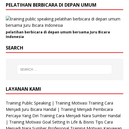
PELATIHAN BERBICARA DI DEPAN UMUM
pelatihan berbicara di depan umum bersama Juru Bicara
Indonesia
SEARCH
LAYANAN KAMI
Training Public Speaking | Training Motivasi Training Cara
Menjadi Juru Bicara Handal | Training Menjadi Pembicara
Percaya Yang Diri Training Cara Menjadi Nara Sumber Handal
| Training Motivasi Goal Setting In Life & Bisnis Tips Cara
Menjadi Nara Sumber Profesional Training Motivasi Karyawan