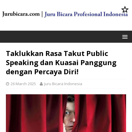
Taklukkan Rasa Takut Public
Speaking dan Kuasai Panggung
dengan Percaya Diri!
26 March 2025
Juru Bicara Indonesia