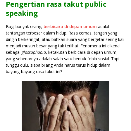
Pengertian rasa takut public
speaking
Bagi banyak orang,
berbicara di depan umum
adalah
tantangan terbesar dalam hidup. Rasa cemas, tangan yang
dingin berkeringat, atau bahkan suara yang bergetar sering kali
menjadi musuh besar yang tak terlihat. Fenomena ini dikenal
sebagai
glossophobia
, ketakutan berbicara di depan umum,
yang sebenarnya adalah salah satu bentuk fobia sosial. Tapi
tunggu dulu, siapa bilang Anda harus terus hidup dalam
bayang-bayang rasa takut ini?