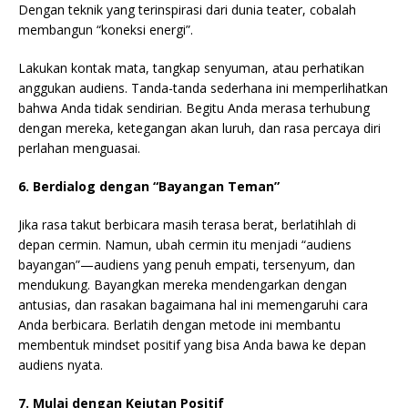
Dengan teknik yang terinspirasi dari dunia teater, cobalah
membangun “koneksi energi”.
Lakukan kontak mata, tangkap senyuman, atau perhatikan
anggukan audiens. Tanda-tanda sederhana ini memperlihatkan
bahwa Anda tidak sendirian. Begitu Anda merasa terhubung
dengan mereka, ketegangan akan luruh, dan rasa percaya diri
perlahan menguasai.
6. Berdialog dengan “Bayangan Teman”
Jika rasa takut berbicara masih terasa berat, berlatihlah di
depan cermin. Namun, ubah cermin itu menjadi “audiens
bayangan”—audiens yang penuh empati, tersenyum, dan
mendukung. Bayangkan mereka mendengarkan dengan
antusias, dan rasakan bagaimana hal ini memengaruhi cara
Anda berbicara. Berlatih dengan metode ini membantu
membentuk mindset positif yang bisa Anda bawa ke depan
audiens nyata.
7. Mulai dengan Kejutan Positif