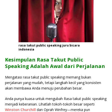
rasa takut public speaking juru bicara
indonesia
Kesimpulan Rasa Takut Public
Speaking Adalah Awal dari Perjalanan
Mengatasi rasa takut public speaking memang bukan
perjalanan yang mudah, tetapi langkah kecil yang konsisten
akan membawa Anda menuju perubahan besar.
Anda punya kuasa untuk mengubah Rasa takut public speaking
menjadi keberanian. Lihatlah tokoh-tokoh besar seperti
Winston Churchill
dan Oprah Winfrey—mereka pun