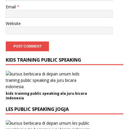
Email
*
Website
KIDS TRAINING PUBLIC SPEAKING
kids training public speaking ala juru bicara
indonesia
LES PUBLIC SPEAKING JOGJA