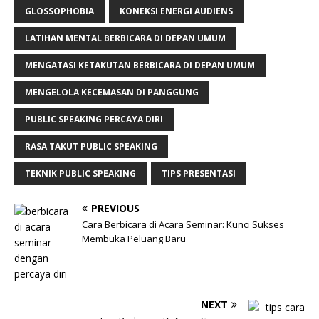
GLOSSOPHOBIA
KONEKSI ENERGI AUDIENS
LATIHAN MENTAL BERBICARA DI DEPAN UMUM
MENGATASI KETAKUTAN BERBICARA DI DEPAN UMUM
MENGELOLA KECEMASAN DI PANGGUNG
PUBLIC SPEAKING PERCAYA DIRI
RASA TAKUT PUBLIC SPEAKING
TEKNIK PUBLIC SPEAKING
TIPS PRESENTASI
PREVIOUS
Cara Berbicara di Acara Seminar: Kunci Sukses
Membuka Peluang Baru
NEXT