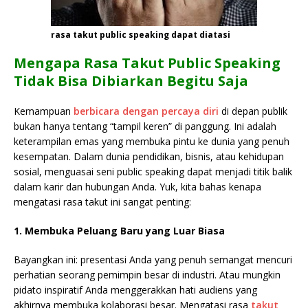
rasa takut public speaking dapat diatasi
Mengapa Rasa Takut Public Speaking
Tidak Bisa Dibiarkan Begitu Saja
Kemampuan
berbicara dengan percaya diri
di depan publik
bukan hanya tentang “tampil keren” di panggung. Ini adalah
keterampilan emas yang membuka pintu ke dunia yang penuh
kesempatan. Dalam dunia pendidikan, bisnis, atau kehidupan
sosial, menguasai seni public speaking dapat menjadi titik balik
dalam karir dan hubungan Anda. Yuk, kita bahas kenapa
mengatasi rasa takut ini sangat penting:
1. Membuka Peluang Baru yang Luar Biasa
Bayangkan ini: presentasi Anda yang penuh semangat mencuri
perhatian seorang pemimpin besar di industri. Atau mungkin
pidato inspiratif Anda menggerakkan hati audiens yang
akhirnya membuka kolaborasi besar. Mengatasi rasa
takut