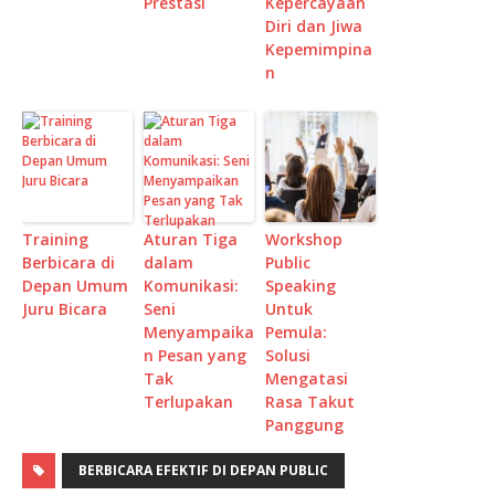
Prestasi
Kepercayaan
Diri dan Jiwa
Kepemimpina
n
Training
Aturan Tiga
Workshop
Berbicara di
dalam
Public
Depan Umum
Komunikasi:
Speaking
Juru Bicara
Seni
Untuk
Menyampaika
Pemula:
n Pesan yang
Solusi
Tak
Mengatasi
Terlupakan
Rasa Takut
Panggung
BERBICARA EFEKTIF DI DEPAN PUBLIC