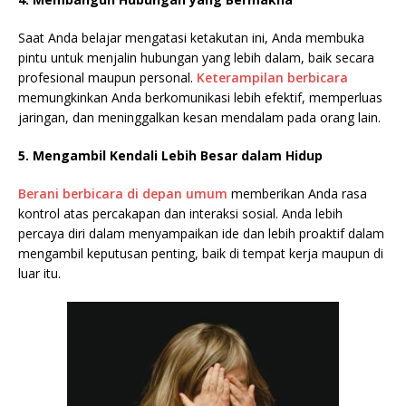
Saat Anda belajar mengatasi ketakutan ini, Anda membuka
pintu untuk menjalin hubungan yang lebih dalam, baik secara
profesional maupun personal.
Keterampilan berbicara
memungkinkan Anda berkomunikasi lebih efektif, memperluas
jaringan, dan meninggalkan kesan mendalam pada orang lain.
5. Mengambil Kendali Lebih Besar dalam Hidup
Berani berbicara di depan umum
memberikan Anda rasa
kontrol atas percakapan dan interaksi sosial. Anda lebih
percaya diri dalam menyampaikan ide dan lebih proaktif dalam
mengambil keputusan penting, baik di tempat kerja maupun di
luar itu.