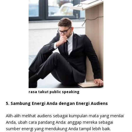
rasa takut public speaking
5. Sambung Energi Anda dengan Energi Audiens
Alih-alih melihat audiens sebagai kumpulan mata yang menilai
Anda, ubah cara pandang Anda: anggap mereka sebagai
sumber energi yang mendukung Anda tampil lebih baik.