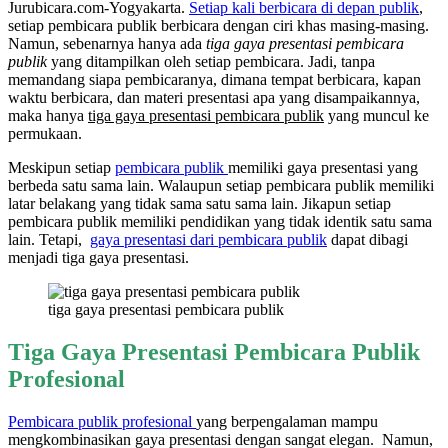
Jurubicara.com-Yogyakarta.
Setiap kali berbicara di depan publik
,
setiap pembicara publik berbicara dengan ciri khas masing-masing.
Namun, sebenarnya hanya ada
tiga gaya presentasi pembicara
publik
yang ditampilkan oleh setiap pembicara. Jadi, tanpa
memandang siapa pembicaranya, dimana tempat berbicara, kapan
waktu berbicara, dan materi presentasi apa yang disampaikannya,
maka hanya
tiga gaya presentasi pembicara publik
yang muncul ke
permukaan.
Meskipun setiap
pembicara publik
memiliki gaya presentasi yang
berbeda satu sama lain. Walaupun setiap pembicara publik memiliki
latar belakang yang tidak sama satu sama lain. Jikapun setiap
pembicara publik memiliki pendidikan yang tidak identik satu sama
lain. Tetapi,
gaya presentasi dari pembicara publik
dapat dibagi
menjadi tiga gaya presentasi.
tiga gaya presentasi pembicara publik
Tiga Gaya Presentasi Pembicara Publik
Profesional
Pembicara publik profesional
yang berpengalaman mampu
mengkombinasikan gaya presentasi dengan sangat elegan. Namun,