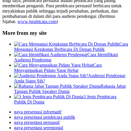
Bagi saya, pembicara persuasif adalah pembicara yang paling
memberikan pengaruh. Para pembicara persuasif berbicara untuk
meyakinkan publik sehingga terjadi perubahan, perbaikan, dan
pembaharuan di dalam diri para audiens pendengar. (Bertinus
Sijabat-
www.jurubicara.com
)
More from my site
Cara
Mengatasi Ketakutan Berbicara Di Depan Publik
Cara Identifikasi
Audiensi Pendengar
Cara
Menyampaikan Pidato Yang Hebat
Audiensi Pendengar
Anda Siapa Sih?
Rahasia Jabat
Tangan Publik Speaker Dunia
3 Jenis Pembicara
Publik Di Dunia
gaya presentasi informatif
gaya presentasi pembicara publik
gaya presentasi persuasif
gaya presentasi seremonial