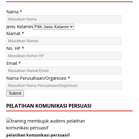
Nama
*
Jenis Kelamin
Alamat
*
No. HP
*
Email
*
K
Nama Perusahaan/Organisasi
*
e
l
Submit
a
m
PELATIHAN KOMUNIKASI PERSUASI
i
n
E
m
pelatihan komunikasi persuasif