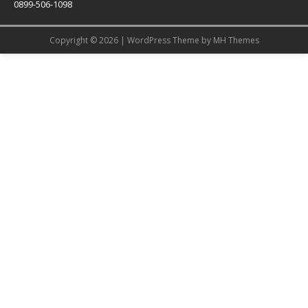
0899-506-1098
Copyright © 2026 | WordPress Theme by
MH Themes