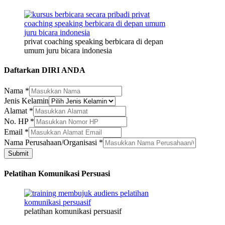
privat coaching speaking berbicara di depan
umum juru bicara indonesia
Daftarkan DIRI ANDA
Nama
*
Jenis Kelamin
Nama
Alamat
*
HP
No. HP
*
Nama
Email
*
Nama Perusahaan/Organisasi
*
Submit
Pelatihan Komunikasi Persuasi
pelatihan komunikasi persuasif