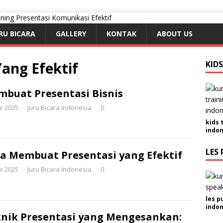
RU BICARA
GALLERY
KONTAK
ABOUT US
Yang Efektif
KID
buat Presentasi Bisnis
e 2025
Juru Bicara Indonesia
0
kids 
indon
LES 
a Membuat Presentasi yang Efektif
e 2025
Juru Bicara Indonesia
0
les p
indon
nik Presentasi yang Mengesankan: