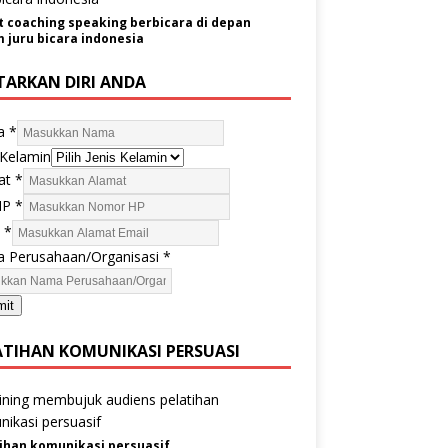
t coaching speaking berbicara di depan
juru bicara indonesia
TARKAN DIRI ANDA
a
*
 Kelamin
at
*
HP
*
l
*
 Perusahaan/Organisasi
*
mit
ATIHAN KOMUNIKASI PERSUASI
ihan komunikasi persuasif