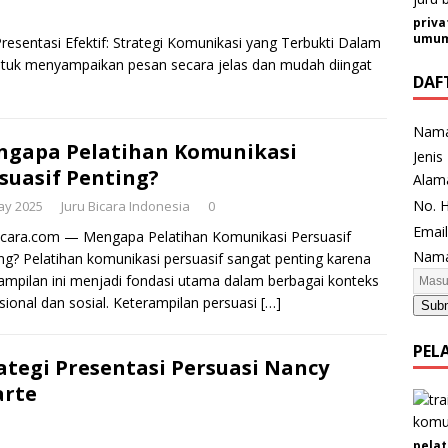
priva
umum 
resentasi Efektif: Strategi Komunikasi yang Terbukti Dalam
ntuk menyampaikan pesan secara jelas dan mudah diingat
DAF
Nam
gapa Pelatihan Komunikasi
Jenis
suasif Penting?
Alam
No. 
ay 2025
Juru Bicara Indonesia
0
Emai
icara.com — Mengapa Pelatihan Komunikasi Persuasif
J
Nama
ng? Pelatihan komunikasi persuasif sangat penting karena
e
ampilan ini menjadi fondasi utama dalam berbagai konteks
n
sional dan sosial. Keterampilan persuasi
[…]
Sub
i
s
PEL
ategi Presentasi Persuasi Nancy
K
e
arte
l
a
pelat