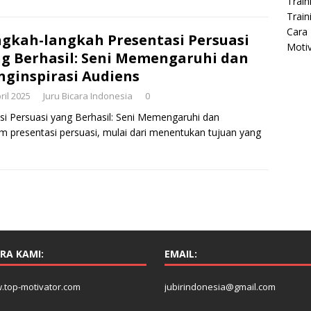
Train
Train
Cara 
gkah-langkah Presentasi Persuasi
Moti
g Berhasil: Seni Memengaruhi dan
ginspirasi Audiens
ril 2025
Juru Bicara Indonesia
0
i Persuasi yang Berhasil: Seni Memengaruhi dan
m presentasi persuasi, mulai dari menentukan tujuan yang
RA KAMI:
EMAIL:
.top-motivator.com
jubirindonesia@gmail.com