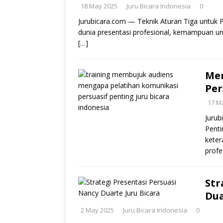
18 May 2025
Juru Bicara Indonesia
0
Jurubicara.com — Teknik Aturan Tiga untuk P
dunia presentasi profesional, kemampuan u
[…]
Men
Per
17 M
Jurub
Penti
keter
profe
Str
Du
2 May 2025
Juru Bicara Indonesia
0