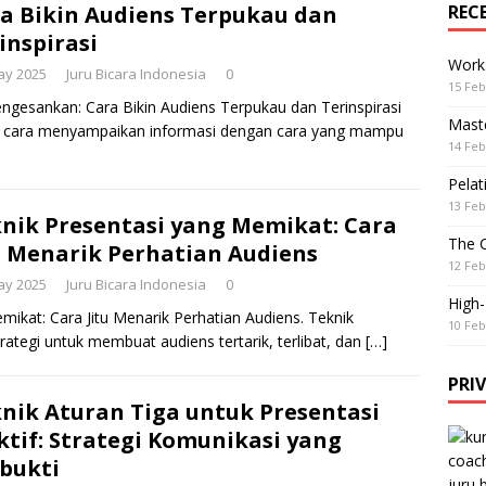
a Bikin Audiens Terpukau dan
REC
inspirasi
Work
ay 2025
Juru Bicara Indonesia
0
15 Feb
ngesankan: Cara Bikin Audiens Terpukau dan Terinspirasi
Maste
h cara menyampaikan informasi dengan cara yang mampu
14 Feb
Pelat
13 Feb
nik Presentasi yang Memikat: Cara
The 
u Menarik Perhatian Audiens
12 Feb
ay 2025
Juru Bicara Indonesia
0
High
ikat: Cara Jitu Menarik Perhatian Audiens. Teknik
10 Feb
ategi untuk membuat audiens tertarik, terlibat, dan
[…]
PRI
nik Aturan Tiga untuk Presentasi
ktif: Strategi Komunikasi yang
bukti