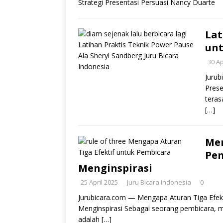
Strategi Presentasi Persuasi Nancy Duarte
Lat
unt
30 Ap
Jurub
Prese
teras
[…]
Men
Pem
Menginspirasi
25 April 2025
Juru Bicara Indonesia
0
Jurubicara.com — Mengapa Aturan Tiga Efekt
Menginspirasi Sebagai seorang pembicara, m
adalah
[…]