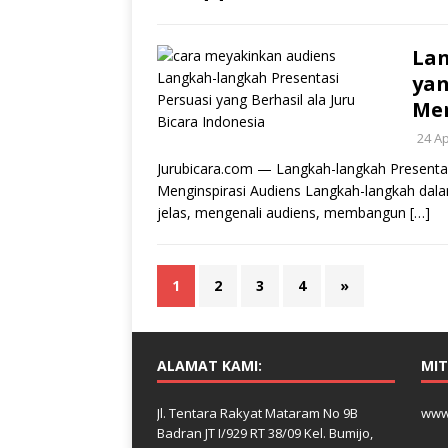
Lan
yan
Men
24 Ap
Jurubicara.com — Langkah-langkah Presentas
Menginspirasi Audiens Langkah-langkah dala
jelas, mengenali audiens, membangun
[…]
1
2
3
4
»
ALAMAT KAMI:
MIT
Jl. Tentara Rakyat Mataram No 9B
www
Badran JT I/929 RT 38/09 Kel. Bumijo,