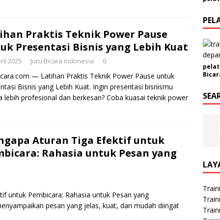
m
i
PEL
n
ihan Praktis Teknik Power Pause
E
uk Presentasi Bisnis yang Lebih Kuat
m
a
ril 2025
Juru Bicara Indonesia
0
pelat
i
Bicar
icara.com — Latihan Praktis Teknik Power Pause untuk
l
ntasi Bisnis yang Lebih Kuat. Ingin presentasi bisnismu
SEA
a lebih profesional dan berkesan? Coba kuasai teknik power
gapa Aturan Tiga Efektif untuk
bicara: Rahasia untuk Pesan yang
LAY
Train
if untuk Pembicara: Rahasia untuk Pesan yang
Train
enyampaikan pesan yang jelas, kuat, dan mudah diingat
Train