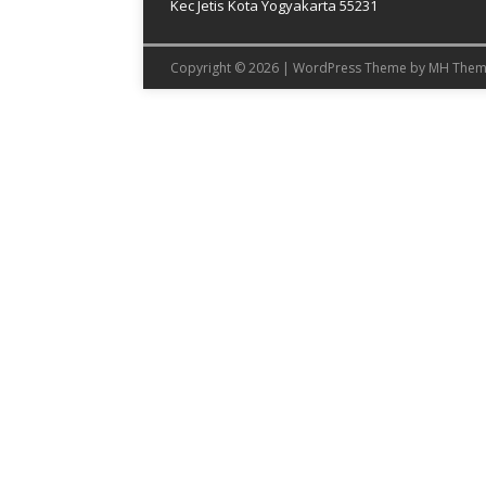
Kec Jetis Kota Yogyakarta 55231
Copyright © 2026 | WordPress Theme by
MH Them