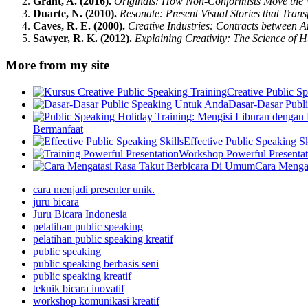
Grant, A. (2016).
Originals: How Non-Conformists Move the 
Duarte, N. (2010).
Resonate: Present Visual Stories that Tran
Caves, R. E. (2000).
Creative Industries: Contracts between
Sawyer, R. K. (2012).
Explaining Creativity: The Science of
More from my site
Creative Public S
Dasar-Dasar Publ
Bermanfaat
Effective Public Speaking Sk
Workshop Powerful Presentat
Cara Menga
cara menjadi presenter unik.
juru bicara
Juru Bicara Indonesia
pelatihan public speaking
pelatihan public speaking kreatif
public speaking
public speaking berbasis seni
public speaking kreatif
teknik bicara inovatif
workshop komunikasi kreatif