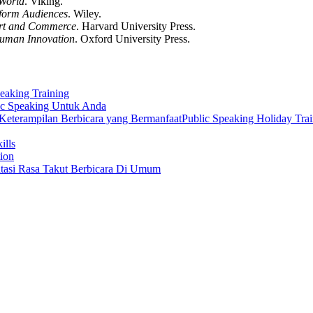
World
. Viking.
sform Audiences
. Wiley.
 Art and Commerce
. Harvard University Press.
 Human Innovation
. Oxford University Press.
peaking Training
ic Speaking Untuk Anda
Public Speaking Holiday Tra
ills
ion
tasi Rasa Takut Berbicara Di Umum