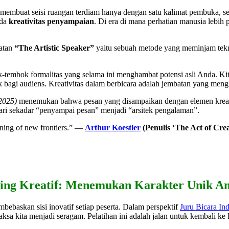
mbuat seisi ruangan terdiam hanya dengan satu kalimat pembuka, se
ada
kreativitas penyampaian
. Di era di mana perhatian manusia lebi
atan
“The Artistic Speaker”
yaitu sebuah metode yang meminjam teknik
tembok formalitas yang selama ini menghambat potensi asli Anda. Kita 
bagi audiens. Kreativitas dalam berbicara adalah jembatan yang meng
2025)
menemukan bahwa pesan yang disampaikan dengan elemen kreatif 
dari sekadar “penyampai pesan” menjadi “arsitek pengalaman”.
pening of new frontiers.” —
Arthur Koestler
(Penulis ‘The Act of Crea
aking Kreatif: Menemukan Karakter Unik A
bebaskan sisi inovatif setiap peserta. Dalam perspektif
Juru Bicara In
sa kita menjadi seragam. Pelatihan ini adalah jalan untuk kembali ke 