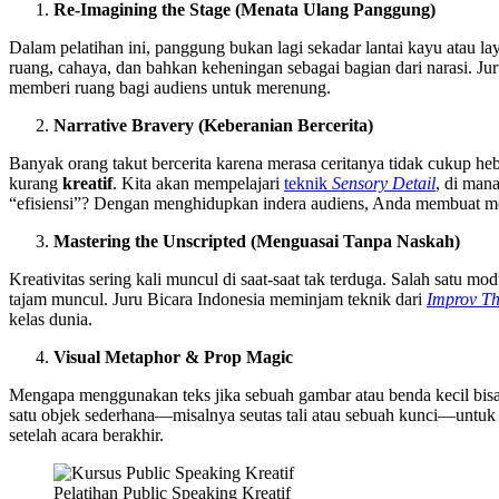
Re-Imagining the Stage (Menata Ulang Panggung)
Dalam pelatihan ini, panggung bukan lagi sekadar lantai kayu atau l
ruang, cahaya, dan bahkan keheningan sebagai bagian dari narasi. 
memberi ruang bagi audiens untuk merenung.
Narrative Bravery (Keberanian Bercerita)
Banyak orang takut bercerita karena merasa ceritanya tidak cukup h
kurang
kreatif
. Kita akan mempelajari
teknik
Sensory Detail
, di man
“efisiensi”? Dengan menghidupkan indera audiens, Anda membuat me
Mastering the Unscripted (Menguasai Tanpa Naskah)
Kreativitas sering kali muncul di saat-saat tak terduga. Salah satu mod
tajam muncul. Juru Bicara Indonesia meminjam teknik dari
Improv Th
kelas dunia.
Visual Metaphor & Prop Magic
Mengapa menggunakan teks jika sebuah gambar atau benda kecil bisa 
satu objek sederhana—misalnya seutas tali atau sebuah kunci—untuk 
setelah acara berakhir.
Pelatihan Public Speaking Kreatif