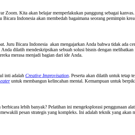
ayar Zoom. Kita akan belajar memperlakukan panggung sebagai kanvas. 
Juru Bicara Indonesia akan membedah bagaimana seorang pemimpin krea
ebat. Juru Bicara Indonesia akan mengajarkan Anda bahwa tidak ada ce
a Anda dilatih mendeskripsikan sebuah solusi bisnis dengan melibatkan 
reka merasa menjadi bagian dari ide Anda.
ul inti adalah
Creative Improvisation
. Peserta akan dilatih untuk tetap 
eater
untuk membangun kelincahan mental. Kemampuan untuk berpikir c
berbicara lebih banyak? Pelatihan ini mengeksplorasi penggunaan ala
mewakili pesan strategis yang kompleks. Ini adalah teknik yang akan 