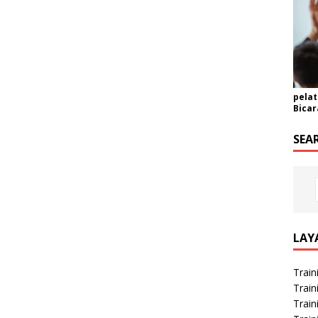
pelat
Bicar
SEA
LAY
Train
Train
Train