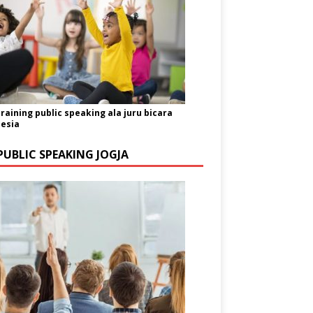
training public speaking ala juru bicara
esia
PUBLIC SPEAKING JOGJA