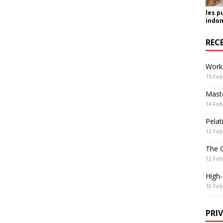
les p
indon
REC
Work
15 Feb
Maste
14 Feb
Pelat
13 Feb
The 
12 Feb
High
10 Feb
PRI