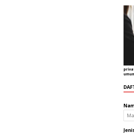
priva
umum 
DAF
Na
Jeni