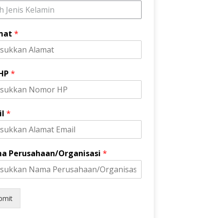
ih Jenis Kelamin
mat
*
 HP
*
il
*
a Perusahaan/Organisasi
*
bmit