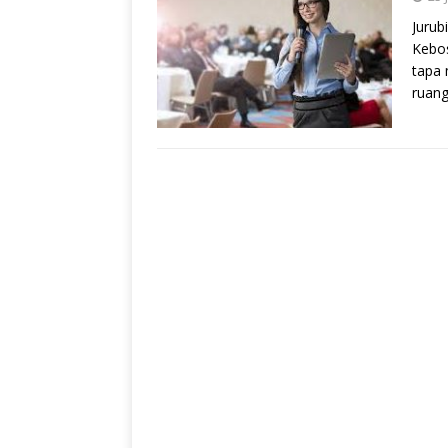
Jurub
Kebo
tapa
ruan