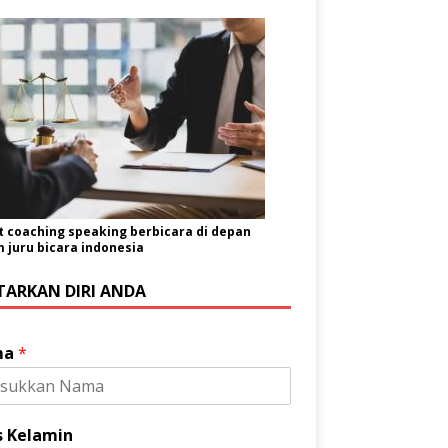
t coaching speaking berbicara di depan
juru bicara indonesia
TARKAN DIRI ANDA
ma
*
s Kelamin