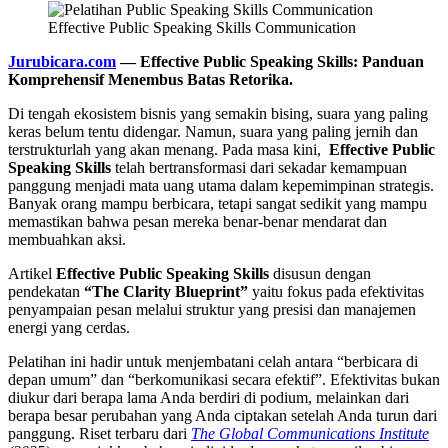
Effective Public Speaking Skills Communication
Jurubicara.com
— Effective Public Speaking Skills: Panduan
Komprehensif Menembus Batas Retorika.
Di tengah ekosistem bisnis yang semakin bising, suara yang paling
keras belum tentu didengar. Namun, suara yang paling jernih dan
terstrukturlah yang akan menang. Pada masa kini,
Effective Public
Speaking Skills
telah bertransformasi dari sekadar kemampuan
panggung menjadi mata uang utama dalam kepemimpinan strategis.
Banyak orang mampu berbicara, tetapi sangat sedikit yang mampu
memastikan bahwa pesan mereka benar-benar mendarat dan
membuahkan aksi.
Artikel
Effective Public Speaking Skills
disusun dengan
pendekatan
“The Clarity Blueprint”
yaitu fokus pada efektivitas
penyampaian pesan melalui struktur yang presisi dan manajemen
energi yang cerdas.
Pelatihan ini hadir untuk menjembatani celah antara “berbicara di
depan umum” dan “berkomunikasi secara efektif”. Efektivitas bukan
diukur dari berapa lama Anda berdiri di podium, melainkan dari
berapa besar perubahan yang Anda ciptakan setelah Anda turun dari
panggung. Riset terbaru dari
The Global Communications Institute