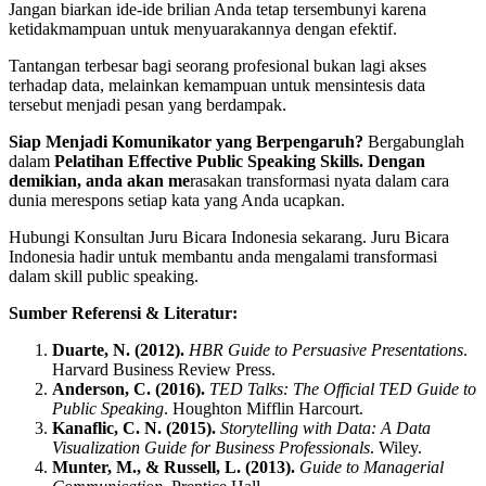
Jangan biarkan ide-ide brilian Anda tetap tersembunyi karena
ketidakmampuan untuk menyuarakannya dengan efektif.
Tantangan terbesar bagi seorang profesional bukan lagi akses
terhadap data, melainkan kemampuan untuk mensintesis data
tersebut menjadi pesan yang berdampak.
Siap Menjadi Komunikator yang Berpengaruh?
Bergabunglah
dalam
Pelatihan Effective Public Speaking Skills. Dengan
demikian, anda akan me
rasakan transformasi nyata dalam cara
dunia merespons setiap kata yang Anda ucapkan.
Hubungi Konsultan Juru Bicara Indonesia sekarang. Juru Bicara
Indonesia hadir untuk membantu anda mengalami transformasi
dalam skill public speaking.
Sumber Referensi & Literatur:
Duarte, N. (2012).
HBR Guide to Persuasive Presentations
.
Harvard Business Review Press.
Anderson, C. (2016).
TED Talks: The Official TED Guide to
Public Speaking
. Houghton Mifflin Harcourt.
Kanaflic, C. N. (2015).
Storytelling with Data: A Data
Visualization Guide for Business Professionals
. Wiley.
Munter, M., & Russell, L. (2013).
Guide to Managerial