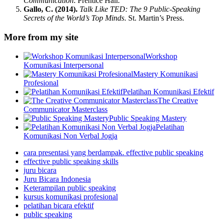
Communication
. Prentice Hall.
Gallo, C. (2014).
Talk Like TED: The 9 Public-Speaking
Secrets of the World’s Top Minds
. St. Martin’s Press.
More from my site
Workshop
Komunikasi Interpersonal
Mastery Komunikasi
Profesional
Pelatihan Komunikasi Efektif
The Creative
Communicator Masterclass
Public Speaking Mastery
Pelatihan
Komunikasi Non Verbal Jogja
cara presentasi yang berdampak. effective public speaking
effective public speaking skills
juru bicara
Juru Bicara Indonesia
Keterampilan public speaking
kursus komunikasi profesional
pelatihan bicara efektif
public speaking