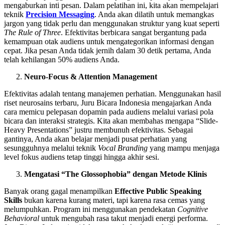
mengaburkan inti pesan. Dalam pelatihan ini, kita akan mempelajari
teknik
Precision Messaging
. Anda akan dilatih untuk memangkas
jargon yang tidak perlu dan menggunakan struktur yang kuat seperti
The Rule of Three
. Efektivitas berbicara sangat bergantung pada
kemampuan otak audiens untuk mengategorikan informasi dengan
cepat. Jika pesan Anda tidak jernih dalam 30 detik pertama, Anda
telah kehilangan 50% audiens Anda.
Neuro-Focus & Attention Management
Efektivitas adalah tentang manajemen perhatian. Menggunakan hasil
riset neurosains terbaru, Juru Bicara Indonesia mengajarkan Anda
cara memicu pelepasan dopamin pada audiens melalui variasi pola
bicara dan interaksi strategis. Kita akan membahas mengapa “Slide-
Heavy Presentations” justru membunuh efektivitas. Sebagai
gantinya, Anda akan belajar menjadi pusat perhatian yang
sesungguhnya melalui teknik
Vocal Branding
yang mampu menjaga
level fokus audiens tetap tinggi hingga akhir sesi.
Mengatasi “The Glossophobia” dengan Metode Klinis
Banyak orang gagal menampilkan
Effective Public Speaking
Skills
bukan karena kurang materi, tapi karena rasa cemas yang
melumpuhkan. Program ini menggunakan pendekatan
Cognitive
Behavioral
untuk mengubah rasa takut menjadi energi performa.