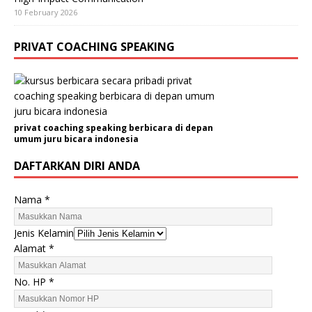
10 February 2026
PRIVAT COACHING SPEAKING
privat coaching speaking berbicara di depan
umum juru bicara indonesia
DAFTARKAN DIRI ANDA
Nama
*
N
Jenis Kelamin
a
Alamat
*
m
a
No. HP
*
A
l