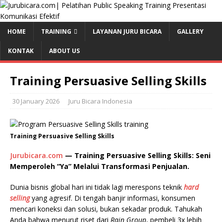
HOME
TRAINING
LAYANAN JURU BICARA
GALLERY
KONTAK
ABOUT US
Training Persuasive Selling Skills
30 January 2026
Juru Bicara Indonesia
Training Persuasive Selling Skills
Jurubicara.com
— Training Persuasive Selling Skills: Seni
Memperoleh “Ya” Melalui Transformasi Penjualan.
Dunia bisnis global hari ini tidak lagi merespons teknik
hard
selling
yang agresif. Di tengah banjir informasi, konsumen
mencari koneksi dan solusi, bukan sekadar produk. Tahukah
Anda bahwa menurut riset dari
Rain Group
, pembeli 3x lebih