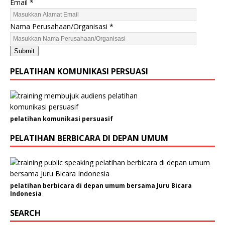
Email
*
a
m
Nama Perusahaan/Organisasi
*
a
t
Submit
H
P
PELATIHAN KOMUNIKASI PERSUASI
pelatihan komunikasi persuasif
PELATIHAN BERBICARA DI DEPAN UMUM
pelatihan berbicara di depan umum bersama Juru Bicara
Indonesia
SEARCH