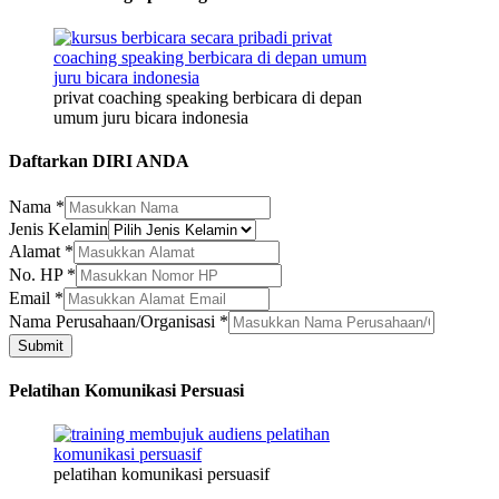
privat coaching speaking berbicara di depan
umum juru bicara indonesia
Daftarkan DIRI ANDA
Nama
*
Perusahaan/Organisasi
Jenis Kelamin
HP
Alamat
*
Jenis
No. HP
*
Email
*
Nama Perusahaan/Organisasi
*
Submit
Pelatihan Komunikasi Persuasi
pelatihan komunikasi persuasif