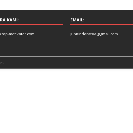
RA KAMI:
EMAIL:
.top-motivator.com
jubirindonesia@gmail.com
es