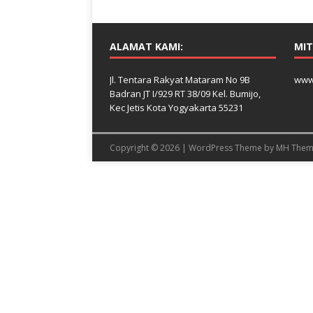
ALAMAT KAMI:
MIT
Jl. Tentara Rakyat Mataram No 9B
www
Badran JT I/929 RT 38/09 Kel. Bumijo,
Kec Jetis Kota Yogyakarta 55231
Copyright © 2026 | WordPress Theme by
MH Them