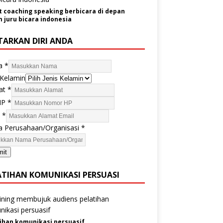
t coaching speaking berbicara di depan
juru bicara indonesia
TARKAN DIRI ANDA
a
*
 Kelamin
at
*
HP
*
l
*
 Perusahaan/Organisasi
*
mit
ATIHAN KOMUNIKASI PERSUASI
ihan komunikasi persuasif