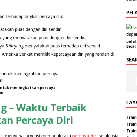
O
r
PEL
an terhadap tingkat percaya diri:
g
a
takan puas dengan diri sendiri
n
k yang menyatakan puas dengan diri sendiri.
i
pelat
s
nya 5 % yang menyatakan puas terhadap diri sendiri
Bicar
a
 Amerika Serikat memiliki kepercayaan diri yang rendah di
s
SEA
i
A
l
a
untuk meningkatkan percaya
m
ini
a
LAY
ng – Waktu Terbaik
t
n Percaya Diri
Train
Train
Train
 jelas mengenai urgensi memupuk rasa
percaya diri
sejak usia