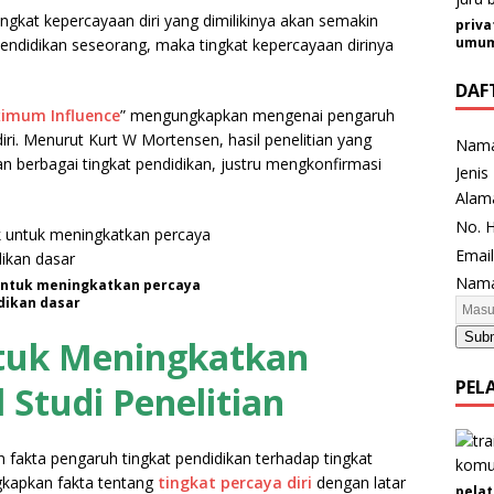
ngkat kepercayaan diri yang dimilikinya akan semakin
priva
umum 
pendidikan seseorang, maka tingkat kepercayaan dirinya
DAF
imum Influence
” mengungkapkan mengenai pengaruh
diri. Menurut Kurt W Mortensen, hasil penelitian yang
Nam
 berbagai tingkat pendidikan, justru mengkonfirmasi
Jenis
H
Alam
P
No. 
P
Emai
e
Nama
untuk meningkatkan percaya
r
idikan dasar
u
Sub
s
tuk Meningkatkan
a
PEL
l Studi Penelitian
h
a
a
fakta pengaruh tingkat pendidikan terhadap tingkat
n
ungkapkan fakta tentang
tingkat percaya diri
dengan latar
/
pelat