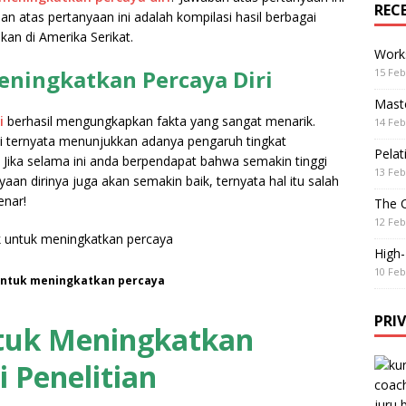
REC
 atas pertanyaan ini adalah kompilasi hasil berbagai
akan di Amerika Serikat.
Work
ningkatkan Percaya Diri
15 Feb
Maste
i
berhasil mengungkapkan fakta yang sangat menarik.
14 Feb
ni ternyata menunjukkan adanya pengaruh tingkat
Pelat
. Jika selama ini anda berpendapat bahwa semakin tinggi
13 Feb
aan dirinya juga akan semakin baik, ternyata hal itu salah
enar!
The 
12 Feb
High
10 Feb
untuk meningkatkan percaya
PRI
tuk Meningkatkan
i Penelitian