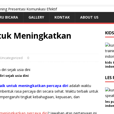
RU BICARA
GALLERY
KONTAK
ABOUT US
tuk Meningkatkan
KID
Uncategorized
0
kids 
indon
ri sejak usia dini
LES 
aik untuk meningkatkan percaya diri
adalah waktu
embentuk rasa percaya diri secara sehat. Waktu terbaik untuk
pengaruhi tingkat kebahagiaan, kepuasan, dan
les p
indon
meningkatkan percaya diri
? Jawaban atas pertanyaan ini