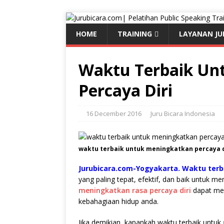
HOME
TRAINING
LAYANAN JU
Waktu Terbaik Un
Percaya Diri
16 December 2016
Juru Bicara Indonesia
waktu terbaik untuk meningkatkan percaya di
Jurubicara.com-Yogyakarta. Waktu terb
yang paling tepat, efektif, dan baik untuk m
meningkatkan rasa percaya diri
dapat mem
kebahagiaan hidup anda.
Jika demikian, kapankah waktu terbaik untuk