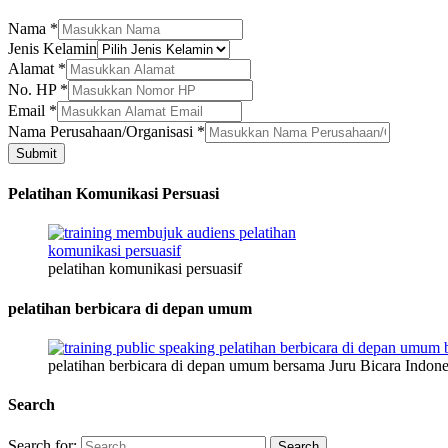
Nama
*
HP
Jenis Kelamin
Nama
Alamat
*
Email
No. HP
*
Email
*
Nama Perusahaan/Organisasi
*
Submit
Pelatihan Komunikasi Persuasi
pelatihan komunikasi persuasif
pelatihan berbicara di depan umum
pelatihan berbicara di depan umum bersama Juru Bicara Indone
Search
Search for: