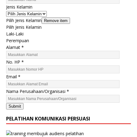
Jenis Kelamin
Pilih Jenis Kelamin
Remove item
Pilih Jenis Kelamin
Laki-Laki
Perempuan
*
Alamat
*
J
e
No. HP
*
n
i
Email
*
s
N
Nama Perusahaan/Organisasi
*
o
.
Submit
PELATIHAN KOMUNIKASI PERSUASI