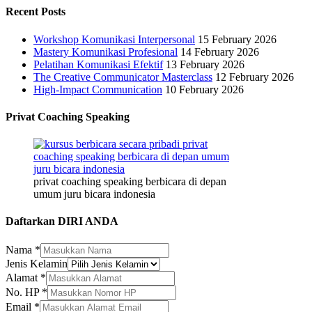
Recent Posts
Workshop Komunikasi Interpersonal
15 February 2026
Mastery Komunikasi Profesional
14 February 2026
Pelatihan Komunikasi Efektif
13 February 2026
The Creative Communicator Masterclass
12 February 2026
High-Impact Communication
10 February 2026
Privat Coaching Speaking
privat coaching speaking berbicara di depan
umum juru bicara indonesia
Daftarkan DIRI ANDA
Nama
*
Nama
Jenis Kelamin
Nama
Alamat
*
Alamat
No. HP
*
Email
*