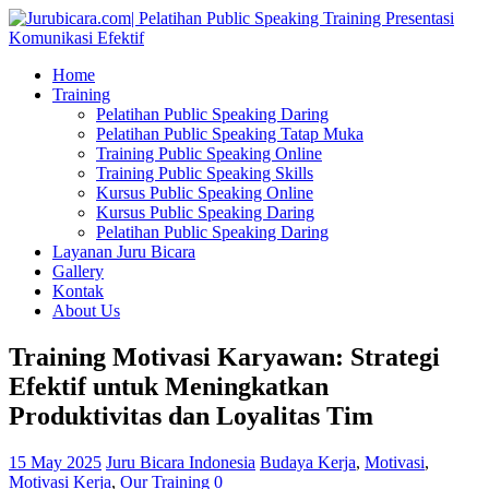
Home
Training
Pelatihan Public Speaking Daring
Pelatihan Public Speaking Tatap Muka
Training Public Speaking Online
Training Public Speaking Skills
Kursus Public Speaking Online
Kursus Public Speaking Daring
Pelatihan Public Speaking Daring
Layanan Juru Bicara
Gallery
Kontak
About Us
Training Motivasi Karyawan: Strategi
Efektif untuk Meningkatkan
Produktivitas dan Loyalitas Tim
15 May 2025
Juru Bicara Indonesia
Budaya Kerja
,
Motivasi
,
Motivasi Kerja
,
Our Training
0