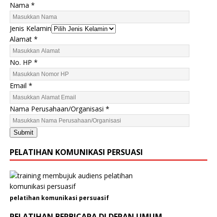
Nama
*
Jenis Kelamin
Alamat
*
H
No. HP
*
P
J
Email
*
e
n
Nama Perusahaan/Organisasi
*
i
s
Submit
N
a
PELATIHAN KOMUNIKASI PERSUASI
m
a
pelatihan komunikasi persuasif
PELATIHAN BERBICARA DI DEPAN UMUM