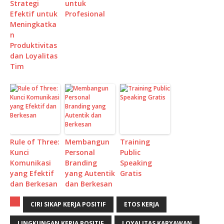
Strategi
untuk
Efektif untuk
Profesional
Meningkatka
n
Produktivitas
dan Loyalitas
Tim
Rule of Three:
Membangun
Training
Kunci
Personal
Public
Komunikasi
Branding
Speaking
yang Efektif
yang Autentik
Gratis
dan Berkesan
dan Berkesan
CIRI SIKAP KERJA POSITIF
ETOS KERJA
LINGKUNGAN KERJA POSITIF
LOYALITAS KARYAWAN