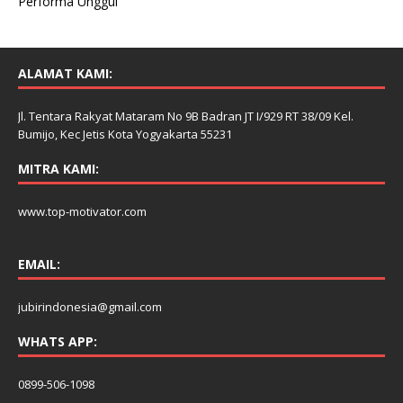
Performa Unggul
ALAMAT KAMI:
Jl. Tentara Rakyat Mataram No 9B Badran JT I/929 RT 38/09 Kel.
Bumijo, Kec Jetis Kota Yogyakarta 55231
MITRA KAMI:
www.top-motivator.com
EMAIL:
jubirindonesia@gmail.com
WHATS APP:
0899-506-1098