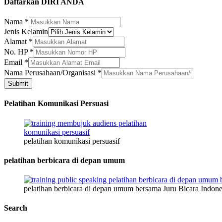
Daftarkan DIRI ANDA
Kelamin
Nama
*
Jenis
Jenis Kelamin
Perusahaan/Organisasi
Alamat
*
No. HP
*
Email
*
Nama Perusahaan/Organisasi
*
Submit
Pelatihan Komunikasi Persuasi
pelatihan komunikasi persuasif
pelatihan berbicara di depan umum
pelatihan berbicara di depan umum bersama Juru Bicara Indone
Search