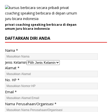
privat coaching speaking berbicara di depan
umum juru bicara indonesia
DAFTARKAN DIRI ANDA
Nama
*
J
Jenis Kelamin
e
Alamat
*
n
i
No. HP
*
s
N
Email
*
a
m
Nama Perusahaan/Organisasi
*
a
E