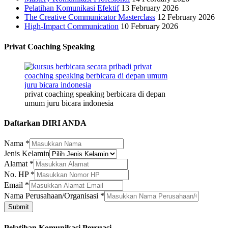
Pelatihan Komunikasi Efektif
13 February 2026
The Creative Communicator Masterclass
12 February 2026
High-Impact Communication
10 February 2026
Privat Coaching Speaking
privat coaching speaking berbicara di depan
umum juru bicara indonesia
Daftarkan DIRI ANDA
Nama
*
Jenis Kelamin
Alamat
*
No. HP
*
Nama
Email
*
HP
Nama Perusahaan/Organisasi
*
Alamat
Submit
Pelatihan Komunikasi Persuasi