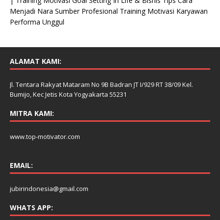
| Training Motivasi Goal Setting In Life & Bisnis Tips Cara
Menjadi Nara Sumber Profesional Training Motivasi Karyawan
Performa Unggul
ALAMAT KAMI:
Jl. Tentara Rakyat Mataram No 9B Badran JT I/929 RT 38/09 Kel.
Bumijo, Kec Jetis Kota Yogyakarta 55231
MITRA KAMI:
www.top-motivator.com
EMAIL:
jubirindonesia@gmail.com
WHATS APP: