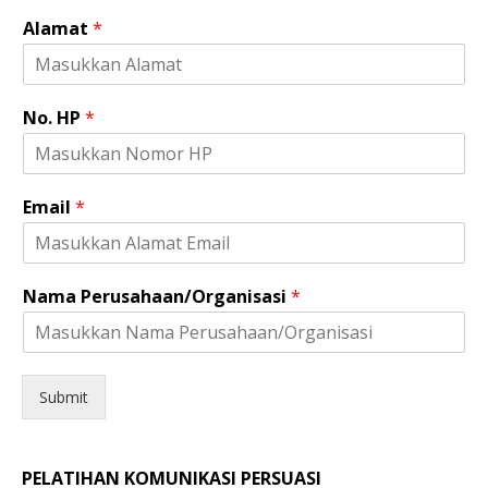
Alamat
*
No. HP
*
J
Email
*
e
n
i
s
Nama Perusahaan/Organisasi
*
J
e
n
i
s
Submit
E
m
a
PELATIHAN KOMUNIKASI PERSUASI
i