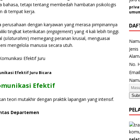
tata bahasa, tetapi tentang membedah hambatan psikologis
priva
 di tempat kerja.
umum 
 perusahaan dengan karyawan yang merasa pimpinannya
DAF
ki tingkat keterikatan (
engagement
) yang 4 kali lebih tinggi.
l (
silaturahmi
) memegang peranan krusial, menguasai
Nam
 seni mengelola manusia secara utuh.
Jenis
Alam
No. 
N
Emai
nikasi Efektif Juru Bicara
o
Nama
omunikasi Efektif
.
N
Sub
an teori mutakhir dengan praktik lapangan yang intensif.
a
m
PEL
Lintas Departemen
a
H
P
pelat