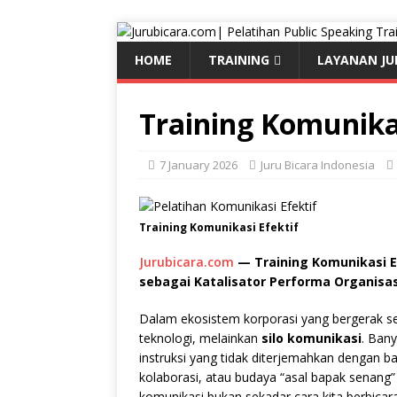
HOME
TRAINING
LAYANAN JU
Training Komunikas
7 January 2026
Juru Bicara Indonesia
Training Komunikasi Efektif
Jurubicara.com
— Training Komunikasi Ef
sebagai Katalisator Performa Organisas
Dalam ekosistem korporasi yang bergerak se
teknologi, melainkan
silo komunikasi
. Ban
instruksi yang tidak diterjemahkan dengan b
kolaborasi, atau budaya “asal bapak senang”
komunikasi bukan sekadar cara kita berbica