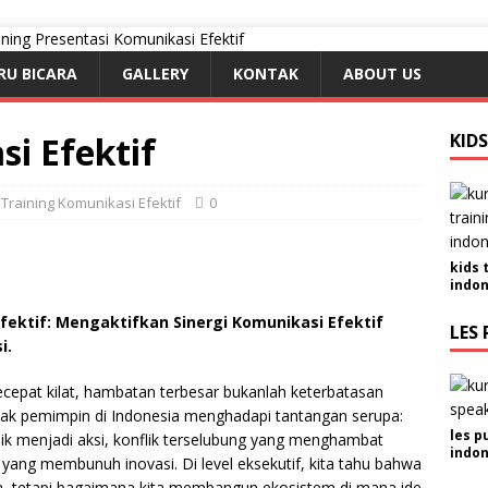
RU BICARA
GALLERY
KONTAK
ABOUT US
i Efektif
KID
Training Komunikasi Efektif
0
kids 
indon
ektif: Mengaktifkan Sinergi Komunikasi Efektif
LES 
i.
cepat kilat, hambatan terbesar bukanlah keterbatasan
yak pemimpin di Indonesia menghadapi tantangan serupa:
les p
aik menjadi aksi, konflik terselubung yang menghambat
indon
 yang membunuh inovasi. Di level eksekutif, kita tahu bahwa
ra, tetapi bagaimana kita membangun ekosistem di mana ide