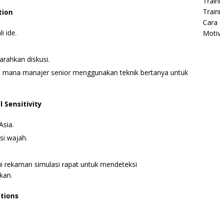
Train
Train
tion
Cara 
i ide.
Moti
rahkan diskusi.
di mana manajer senior menggunakan teknik bertanya untuk
l Sensitivity
Asia.
si wajah.
ui rekaman simulasi rapat untuk mendeteksi
kan.
ations