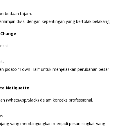
perbedaan tajam.
emimpin divisi dengan kepentingan yang bertolak belakang.
g Change
sisi.
t.
pidato “Town Hall” untuk menjelaskan perubahan besar
ate Netiquette
stan (WhatsApp/Slack) dalam konteks professional.
as.
jang yang membingungkan menjadi pesan singkat yang