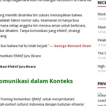
REC
Work
ng meneliti dinamika tim sukses menunjukkan bahwa
15 Feb
 adalah faktor nomor satu. Keamanan ini hanya bisa
i mana setiap anggota tim merasa aman untuk berbicara,
Maste
ut dihakimi. Tanpa komunikasi yang efektif, strategi
14 Feb
bang.
Pelat
13 Feb
lusi bahwa hal itu telah terjadi.” —
George Bernard Shaw
The 
12 Feb
High
kasi Efektif Juru Bicara
10 Feb
Komunikasi dalam Konteks
PRI
n
Training Komunikasi Efektif
untuk menjembatani
igh-context culture
) Indonesia dengan tuntutan efisiensi