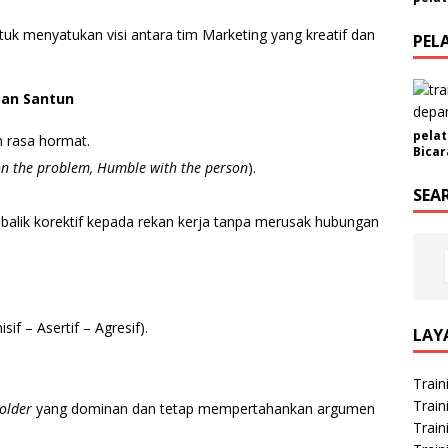
ntuk menyatukan visi antara tim Marketing yang kreatif dan
PEL
pan Santun
pelat
 rasa hormat.
Bicar
n the problem, Humble with the person
).
SEA
alik korektif kepada rekan kerja tanpa merusak hubungan
f – Asertif – Agresif).
LAY
Train
Train
older
yang dominan dan tetap mempertahankan argumen
Train