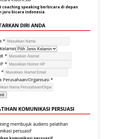
t coaching speaking berbicara di depan
juru bicara indonesia
TARKAN DIRI ANDA
a
*
 Kelamin
at
*
HP
*
l
*
 Perusahaan/Organisasi
*
mit
ATIHAN KOMUNIKASI PERSUASI
ihan komunikasi persuasif