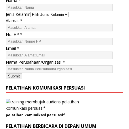
Nama
*
E
Jenis Kelamin
m
Alamat
*
a
i
No. HP
*
l
P
Email
*
e
r
Nama Perusahaan/Organisasi
*
u
s
Submit
a
h
PELATIHAN KOMUNIKASI PERSUASI
a
a
n
/
pelatihan komunikasi persuasif
O
r
PELATIHAN BERBICARA DI DEPAN UMUM
g