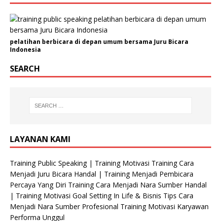
a
n
i
s
pelatihan berbicara di depan umum bersama Juru Bicara
Indonesia
a
s
SEARCH
i
K
e
l
a
m
LAYANAN KAMI
i
n
Training Public Speaking | Training Motivasi Training Cara
Menjadi Juru Bicara Handal | Training Menjadi Pembicara
Percaya Yang Diri Training Cara Menjadi Nara Sumber Handal
| Training Motivasi Goal Setting In Life & Bisnis Tips Cara
Menjadi Nara Sumber Profesional Training Motivasi Karyawan
Performa Unggul