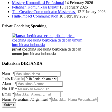
Mastery Komunikasi Profesional
14 February 2026
Pelatihan Komunikasi Efektif
13 February 2026
The Creative Communicator Masterclass
12 February 2026
High-Impact Communication
10 February 2026
Privat Coaching Speaking
privat coaching speaking berbicara di depan
umum juru bicara indonesia
Daftarkan DIRI ANDA
Nama
*
Jenis Kelamin
Alamat
*
No. HP
*
Email
*
Email
Nama Perusahaan/Organisasi
*
No.
Submit
Jenis