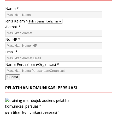
N
Nama
*
a
m
Jenis Kelamin
a
Alamat
*
N
a
No. HP
*
m
a
Email
*
A
l
Nama Perusahaan/Organisasi
*
a
m
a
Submit
t
PELATIHAN KOMUNIKASI PERSUASI
pelatihan komunikasi persuasif