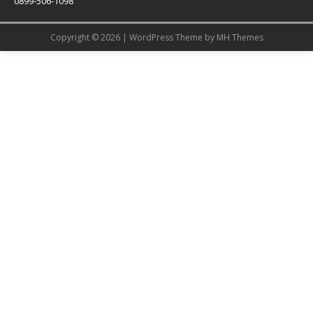
0899-506-1098
Copyright © 2026 | WordPress Theme by
MH Themes