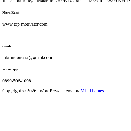
Jl. Tentara Rakyat Mataram No 9B Badran JT I/929 RT 38/09 Kel. B
Mitra Kami:
www.top-motivator.com
email:
jubirindonesia@gmail.com
Whats app:
0899-506-1098
Copyright © 2026 | WordPress Theme by
MH Themes