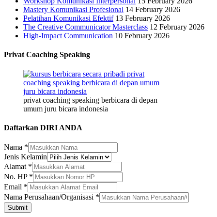
Workshop Komunikasi Interpersonal
15 February 2026
Mastery Komunikasi Profesional
14 February 2026
Pelatihan Komunikasi Efektif
13 February 2026
The Creative Communicator Masterclass
12 February 2026
High-Impact Communication
10 February 2026
Privat Coaching Speaking
privat coaching speaking berbicara di depan
umum juru bicara indonesia
Daftarkan DIRI ANDA
Perusahaan/Organisasi
Nama
*
Alamat
Jenis Kelamin
Kelamin
Alamat
*
No. HP
*
Email
*
Nama Perusahaan/Organisasi
*
Submit