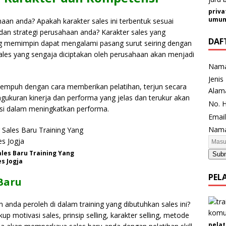
priva
umum 
aan anda? Apakah karakter sales ini terbentuk sesuai
i dan strategi perusahaan anda? Karakter sales yang
DAF
ng memimpin dapat mengalami pasang surut seiring dengan
ales yang sengaja diciptakan oleh perusahaan akan menjadi
Nam
Jenis
tempuh dengan cara memberikan pelatihan, terjun secara
E
Alam
ngukuran kinerja dan performa yang jelas dan terukur akan
m
No. 
asi dalam meningkatkan performa.
a
Emai
i
Nama
l
J
ales Baru Training Yang
Sub
e
s Jogja
n
PEL
i
Baru
s
N
n anda peroleh di dalam training yang dibutuhkan sales ini?
a
p motivasi sales, prinsip selling, karakter selling, metode
m
pelat