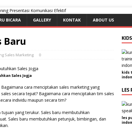
RU BICARA
GALLERY
KONTAK
ABOUT US
s Baru
KID
ing Sales Marketing
0
kids 
uhkan Sales Jogja
indon
. Bagaimana cara menciptakan sales marketing yang
LES 
 sales secara tepat? Bagaimana cara menciptakan tim sales
secara individu maupun secara tim?
 tujuan yang terukur. Sales baru membutuhkan
les p
 kuat. Sales baru membutuhkan petunjuk, bimbingan, dan
indon
ikan.