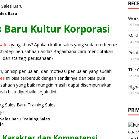
REC
ales Baru
Work
s Baru Kultur Korporasi
15 Feb
Maste
14 Feb
sales
yang khas? Apakah kultur sales yang sudah terbentuk
an strategi perusahaan anda? Bagaimana cara menciptakan
Pelat
si dan startegi perusahaan?
13 Feb
The 
, prinsip penjualan, dan motivasi penjualan yang sudah
12 Feb
les
ini bisa terbentuk dengan sendirinya dan bisa pula
rusahaan yang baik mungkin masih dapat disempurnakan,
High
h bisa diperbaiki sejak dini.
10 Feb
PRI
 Sales Baru Training Sales
ja
u Karakter dan Kompetensi