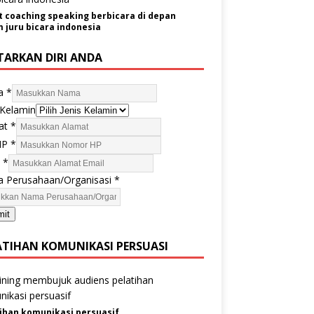
t coaching speaking berbicara di depan
juru bicara indonesia
TARKAN DIRI ANDA
a
*
 Kelamin
at
*
HP
*
l
*
 Perusahaan/Organisasi
*
mit
ATIHAN KOMUNIKASI PERSUASI
ihan komunikasi persuasif