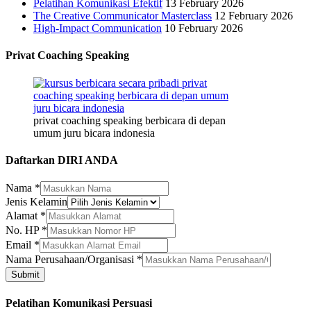
Pelatihan Komunikasi Efektif
13 February 2026
The Creative Communicator Masterclass
12 February 2026
High-Impact Communication
10 February 2026
Privat Coaching Speaking
privat coaching speaking berbicara di depan
umum juru bicara indonesia
Daftarkan DIRI ANDA
Nama
*
Jenis Kelamin
Jenis
Alamat
*
Alamat
No. HP
*
Nama
Email
*
Nama Perusahaan/Organisasi
*
Submit
Pelatihan Komunikasi Persuasi