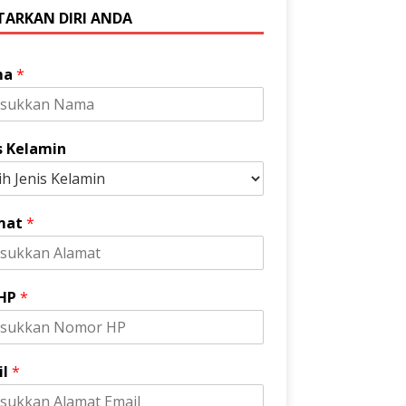
TARKAN DIRI ANDA
ma
*
s Kelamin
mat
*
 HP
*
il
*