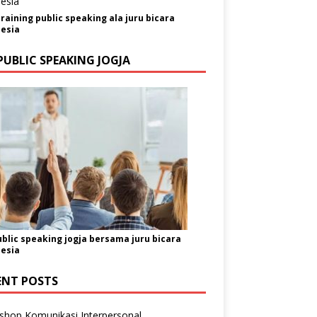
training public speaking ala juru bicara
esia
PUBLIC SPEAKING JOGJA
ublic speaking jogja bersama juru bicara
esia
ENT POSTS
shop Komunikasi Interpersonal