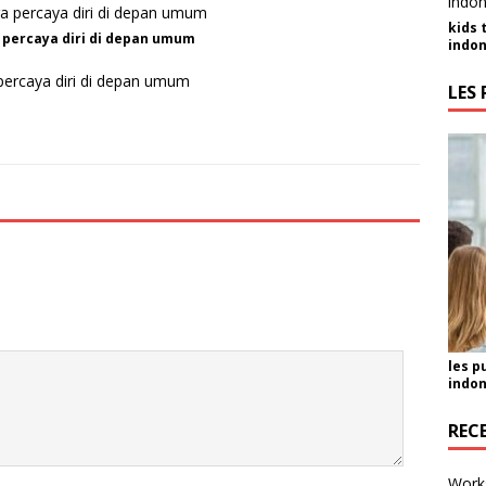
kids 
a percaya diri di depan umum
indon
 percaya diri di depan umum
LES 
les p
indon
REC
Work