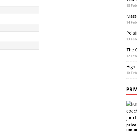
15 Feb
Maste
14 Feb
Pelat
13 Feb
The 
12 Feb
High
10 Feb
PRI
priva
umum 