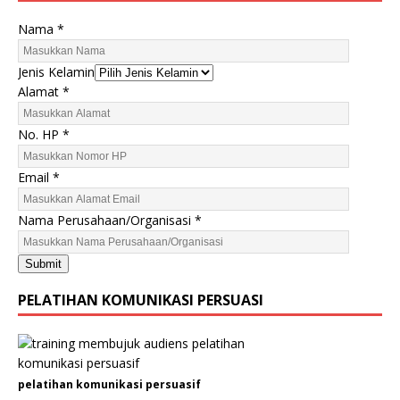
Nama
*
Jenis Kelamin
N
Alamat
*
a
m
No. HP
*
a
H
Email
*
P
E
Nama Perusahaan/Organisasi
*
m
a
Submit
i
l
PELATIHAN KOMUNIKASI PERSUASI
pelatihan komunikasi persuasif