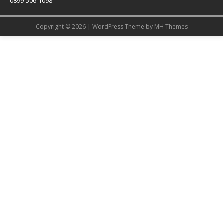
0899-506-1098
Copyright © 2026 | WordPress Theme by
MH Themes