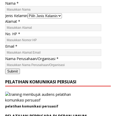
Nama
*
Jenis Kelamin
N
Alamat
*
a
m
No. HP
*
a
N
Email
*
o
.
Nama Perusahaan/Organisasi
*
K
e
Submit
l
a
PELATIHAN KOMUNIKASI PERSUASI
m
i
n
pelatihan komunikasi persuasif