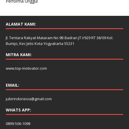
Performa Unggul
ALAMAT KAMI:
Jl. Tentara Rakyat Mataram No 9B Badran JT I/929 RT 38/09 Kel.
Bumijo, Kec Jetis Kota Yogyakarta 55231
MITRA KAMI:
www.top-motivator.com
EMAIL:
jubirindonesia@gmail.com
WHATS APP:
0899-506-1098