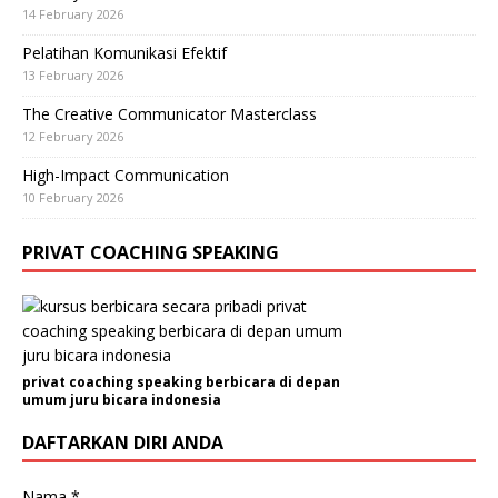
14 February 2026
Pelatihan Komunikasi Efektif
13 February 2026
The Creative Communicator Masterclass
12 February 2026
High-Impact Communication
10 February 2026
PRIVAT COACHING SPEAKING
privat coaching speaking berbicara di depan
umum juru bicara indonesia
DAFTARKAN DIRI ANDA
P
Nama
*