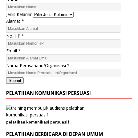
e
r
Jenis Kelamin
u
Alamat
*
s
a
No. HP
*
h
a
Email
*
a
n
Nama Perusahaan/Organisasi
*
/
O
r
Submit
g
PELATIHAN KOMUNIKASI PERSUASI
a
n
i
s
a
pelatihan komunikasi persuasif
s
PELATIHAN BERBICARA DI DEPAN UMUM
i