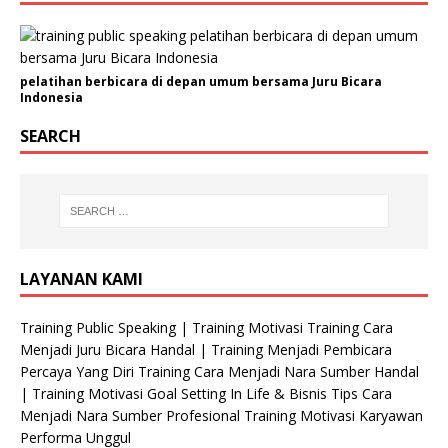
E
m
a
i
pelatihan berbicara di depan umum bersama Juru Bicara
Indonesia
l
A
SEARCH
l
a
m
a
t
LAYANAN KAMI
Training Public Speaking | Training Motivasi Training Cara
Menjadi Juru Bicara Handal | Training Menjadi Pembicara
Percaya Yang Diri Training Cara Menjadi Nara Sumber Handal
| Training Motivasi Goal Setting In Life & Bisnis Tips Cara
Menjadi Nara Sumber Profesional Training Motivasi Karyawan
Performa Unggul