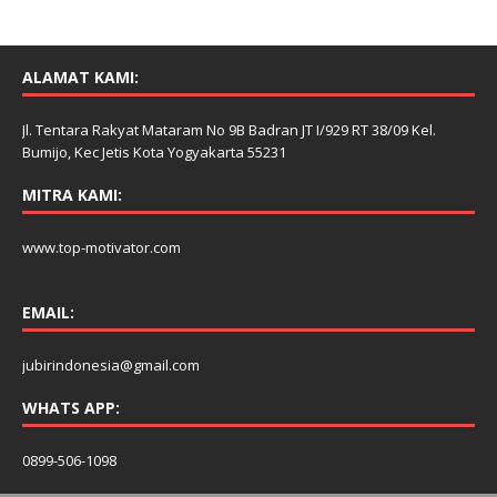
ALAMAT KAMI:
Jl. Tentara Rakyat Mataram No 9B Badran JT I/929 RT 38/09 Kel.
Bumijo, Kec Jetis Kota Yogyakarta 55231
MITRA KAMI:
www.top-motivator.com
EMAIL:
jubirindonesia@gmail.com
WHATS APP:
0899-506-1098