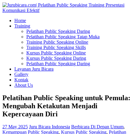
Home
Training
Pelatihan Public Speaking Daring
Pelatihan Public Speaking Tatap Muka
Training Public Speaking Online
Training Public Speaking Skills
Kursus Public Speaking Online
Kursus Public Speaking Daring
Pelatihan Public Speaking Daring
Layanan Juru Bicara
Gallery
Kontak
About Us
Pelatihan Public Speaking untuk Pemula:
Mengubah Ketakutan Menjadi
Kepercayaan Diri
27 May 2025
Juru Bicara Indonesia
Berbicara Di Depan Umum
,
Kemampuan Public Speaking
,
Kursus Public Speaking
,
Pelatihan