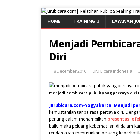
HOME
TRAINING
LAYANAN JU
Menjadi Pembicara
Diri
8 December 2016
Juru Bicara Indonesia
U
menjadi pembicara publik yang percaya diri t
Jurubicara.com-Yogyakarta. Menjadi pem
kemustahilan tanpa rasa percaya diri. Dengan
penting dalam menampilkan
presentasi efe
baik, maka peluang keberhasilan di dalam kar
rendah akan menurunkan peluang keberhasila