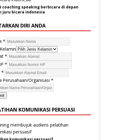
t coaching speaking berbicara di depan
juru bicara indonesia
TARKAN DIRI ANDA
a
*
 Kelamin
at
*
HP
*
l
*
 Perusahaan/Organisasi
*
mit
ATIHAN KOMUNIKASI PERSUASI
ihan komunikasi persuasif