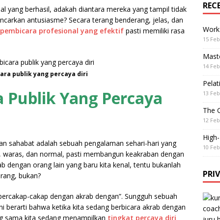
REC
l yang berhasil, adakah diantara mereka yang tampil tidak
mancarkan antusiasme? Secara terang benderang, jelas, dan
Work
pembicara profesional yang efektif
pasti memiliki rasa
15 Feb
Maste
14 Feb
ra publik yang percaya diri
Pelat
 Publik Yang Percaya
13 Feb
The 
12 Feb
High
dan sahabat adalah sebuah pengalaman sehari-hari yang
10 Feb
at, waras, dan normal, pasti membangun keakraban dengan
b dengan orang lain yang baru kita kenal, tentu bukanlah
PRI
orang, bukan?
h “bercakap-cakap dengan akrab dengan”. Sungguh sebuah
ni berarti bahwa ketika kita sedang berbicara akrab dengan
ang sama kita sedang menampilkan
tingkat percaya diri