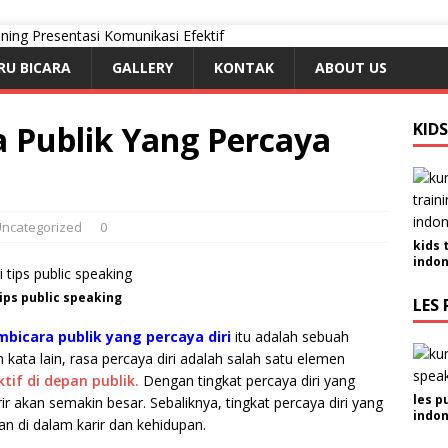
RU BICARA
GALLERY
KONTAK
ABOUT US
 Publik Yang Percaya
KID
ncategorized
0
kids 
indon
ips public speaking
LES 
bicara publik yang percaya diri
itu adalah sebuah
 kata lain, rasa percaya diri adalah salah satu elemen
ktif di depan publik.
Dengan tingkat percaya diri yang
les p
ir akan semakin besar. Sebaliknya, tingkat percaya diri yang
indon
n di dalam karir dan kehidupan.