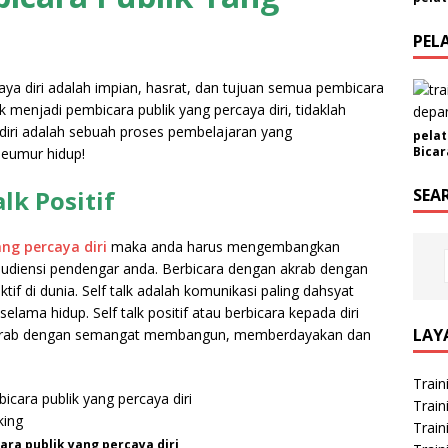
m
a
PEL
N
a
aya diri adalah impian, hasrat, dan tujuan semua pembicara
m
k menjadi pembicara publik yang percaya diri, tidaklah
a
diri adalah sebuah proses pembelajaran yang
pelat
Bicar
eumur hidup!
k Positif
SEA
ng percaya diri
maka anda harus mengembangkan
 audiensi pendengar anda. Berbicara dengan akrab dengan
ektif di dunia. Self talk adalah komunikasi paling dahsyat
elama hidup. Self talk positif atau berbicara kepada diri
LAY
n akrab dengan semangat membangun, memberdayakan dan
Train
Train
Train
ra publik yang percaya diri