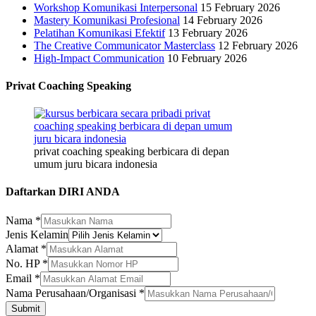
Workshop Komunikasi Interpersonal
15 February 2026
Mastery Komunikasi Profesional
14 February 2026
Pelatihan Komunikasi Efektif
13 February 2026
The Creative Communicator Masterclass
12 February 2026
High-Impact Communication
10 February 2026
Privat Coaching Speaking
privat coaching speaking berbicara di depan
umum juru bicara indonesia
Daftarkan DIRI ANDA
Nama
*
Jenis Kelamin
Alamat
*
Alamat
No. HP
*
Nama
Email
*
Perusahaan/Organisasi
Nama Perusahaan/Organisasi
*
Submit